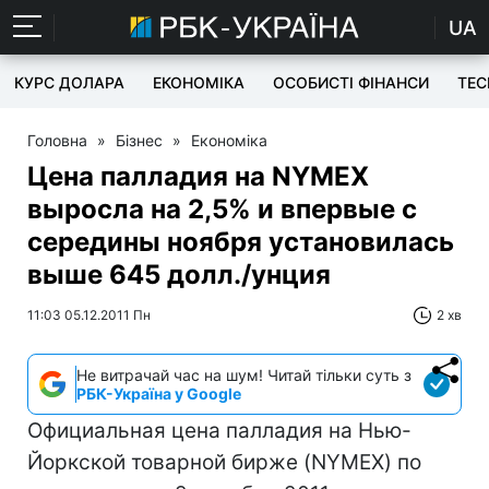
UA
КУРС ДОЛАРА
ЕКОНОМІКА
ОСОБИСТІ ФІНАНСИ
TEC
Головна
»
Бізнес
»
Економіка
Цена палладия на NYMEX
выросла на 2,5% и впервые с
середины ноября установилась
выше 645 долл./унция
11:03 05.12.2011 Пн
2 хв
Не витрачай час на шум! Читай тільки суть з
РБК-Україна у Google
Официальная цена палладия на Нью-
Йоркской товарной бирже (NYMEX) по