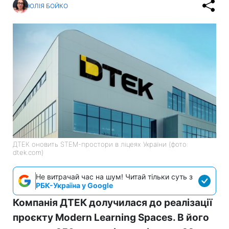
ЮЛІЯ БОЙКО
ДТЕК оновить STEM-простори в ліцеях України (фото:
dtek.com)
Не витрачай час на шум! Читай тільки суть з
РБК-Україна у Google
Компанія ДТЕК долучилася до реалізації
проєкту Modern Learning Spaces. В його