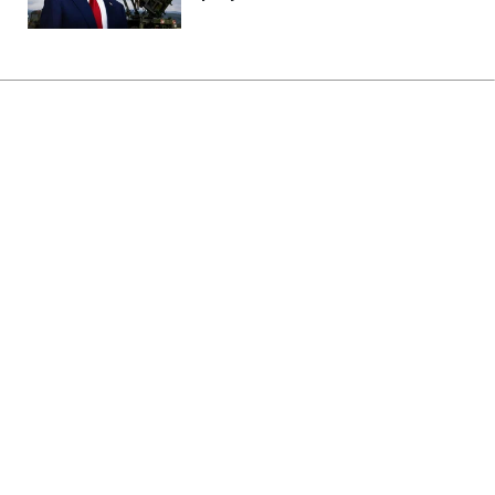
Головна
»
Бізнес
»
Tech
Потужніша Xbox програє PS5?
Розробники пояснили головний
парадокс
14:13 08.08.2026 Сб
2 хв
Чому так відбувається?
ОЛЬГА ЗАВАДА