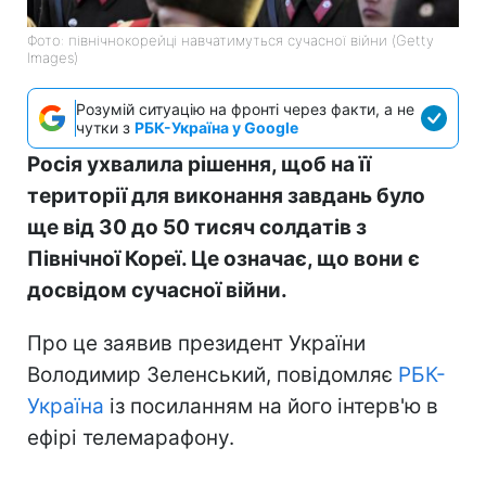
Фото: північнокорейці навчатимуться сучасної війни (Getty
Images)
Розумій ситуацію на фронті через факти, а не
чутки з
РБК-Україна у Google
Росія ухвалила рішення, щоб на її
території для виконання завдань було
ще від 30 до 50 тисяч солдатів з
Північної Кореї. Це означає, що вони є
досвідом сучасної війни.
Про це заявив президент України
Володимир Зеленський, повідомляє
РБК-
Україна
із посиланням на його інтерв'ю в
ефірі телемарафону.