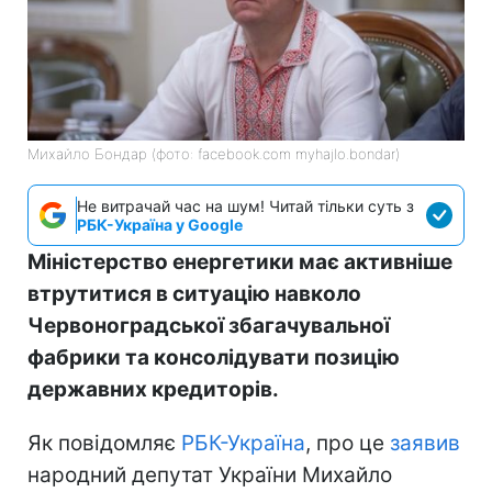
Михайло Бондар (фото: facebook.com myhajlo.bondar)
Не витрачай час на шум! Читай тільки суть з
РБК-Україна у Google
Міністерство енергетики має активніше
втрутитися в ситуацію навколо
Червоноградської збагачувальної
фабрики та консолідувати позицію
державних кредиторів.
Як повідомляє
РБК-Україна
, про це
заявив
народний депутат України Михайло