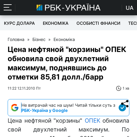
UA
КУРС ДОЛАРА
ЕКОНОМІКА
ОСОБИСТІ ФІНАНСИ
TEC
Головна
»
Бізнес
»
Економіка
Цена нефтяной "корзины" ОПЕК
обновила свой двухлетний
максимум, поднявшись до
отметки 85,81 долл./барр
11:22 12.11.2010 Пт
1 хв
Не витрачай час на шум! Читай тільки суть з
РБК-Україна у Google
Цена нефтяной "корзины"
ОПЕК
обновила
свой двухлетний максимум. По