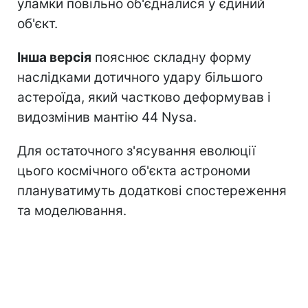
уламки повільно об'єдналися у єдиний
об'єкт.
Інша версія
пояснює складну форму
наслідками дотичного удару більшого
астероїда, який частково деформував і
видозмінив мантію 44 Nysa.
Для остаточного з'ясування еволюції
цього космічного об'єкта астрономи
плануватимуть додаткові спостереження
та моделювання.