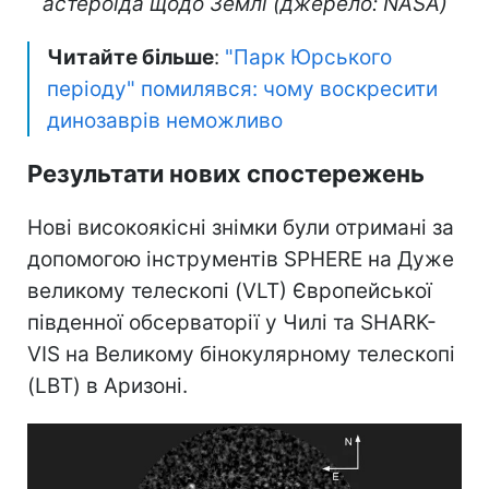
астероїда щодо Землі (джерело: NASA)
Читайте більше
:
"Парк Юрського
періоду" помилявся: чому воскресити
динозаврів неможливо
Результати нових спостережень
Нові високоякісні знімки були отримані за
допомогою інструментів SPHERE на Дуже
великому телескопі (VLT) Європейської
південної обсерваторії у Чилі та SHARK-
VIS на Великому бінокулярному телескопі
(LBT) в Аризоні.