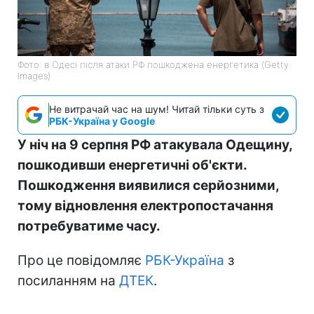
Фото: в Одесі після атаки РФ пошкоджена енергетика (Getty
Images)
Не витрачай час на шум! Читай тільки суть з
РБК-Україна у Google
У ніч на 9 серпня РФ атакувала Одещину,
пошкодивши енергетичні об'єкти.
Пошкодження виявилися серйозними,
тому відновлення електропостачання
потребуватиме часу.
Про це повідомляє
РБК-Україна
з
посиланням на
ДТЕК
.