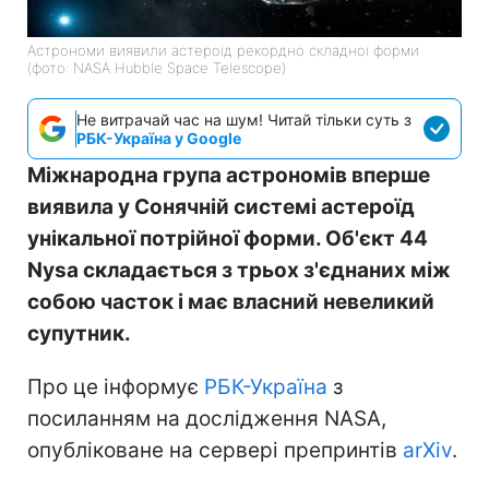
Астрономи виявили астероїд рекордно складної форми
(фото: NASA Hubble Space Telescope)
Не витрачай час на шум! Читай тільки суть з
РБК-Україна у Google
Міжнародна група астрономів вперше
виявила у Сонячній системі астероїд
унікальної потрійної форми. Об'єкт 44
Nysa складається з трьох з'єднаних між
собою часток і має власний невеликий
супутник.
Про це інформує
РБК-Україна
з
посиланням на дослідження NASA,
опубліковане на сервері препринтів
arXiv
.