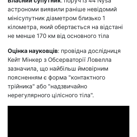
Власний супутник
: поруч із 44 Nysa
астрономи виявили раніше невідомий
мінісупутник діаметром близько 1
кілометра, який обертається на відстані
не менше 170 км від основного тіла
Оцінка науковців
: провідна дослідниця
Кейт Мінкер з Обсерваторії Ловелла
зазначила, що найбільш ймовірним
поясненням є форма "контактного
трійника" або "надзвичайно
нерегулярного цілісного тіла".