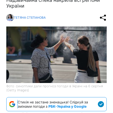
Надзвичайна спека накрила всі регіони
України
ТЕТЯНА СТЕПАНОВА
Фото: синоптики дали прогноз погоди в Україні на 6 серпня
(Getty Images)
Стихія не застане зненацька! Слідкуй за
змінами погоди з
РБК-Україна у Google