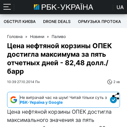
UA
ОБСТРІЛ КИЄВА
DRONE DEALS
ОРМУЗЬКА ПРОТОКА
Головна
»
Новини
»
Паливо
Цена нефтяной корзины ОПЕК
достигла максимума за пять
отчетных дней - 82,48 долл./
барр
10:39 27.10.2014 Пн
2 хв
Не витрачай час на шум! Читай тільки суть з
РБК-Україна у Google
Цена нефтяной корзины ОПЕК достигла
максимального значения за пять