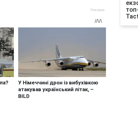
екз
топ
Tact