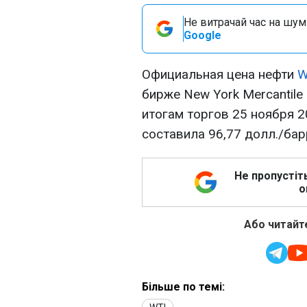
Не витрачай час на шум!
Google
Официальная цена нефти
W
бирже New York Mercantil
итогам торгов 25 ноября 20
составила 96,77 долл./бар
Не пропустіт
о
Або читайте
Більше по темі: