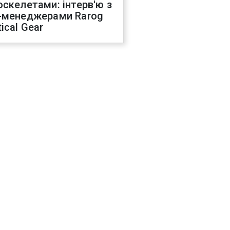
оскелетами: інтерв'ю з
-менеджерами Rarog
ical Gear