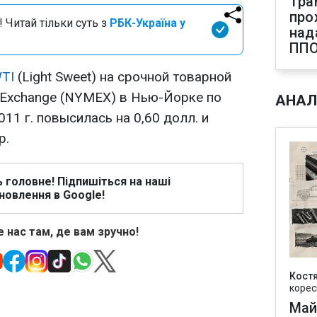
Тра
про
 Читай тільки суть з
РБК-Україна у
над
ПП
TI
(Light Sweet) на срочной товарной
e Exchange (NYMEX) в Нью-Йорке по
АНАЛ
11 г. повысилась на 0,60 долл. и
р.
ь головне! Підпишіться на наші
новлення в Google!
 нас там, де вам зручно!
Кост
корес
Май