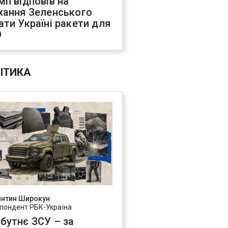
мп відповів на
хання Зеленського
ати Україні ракети для
О
ІТИКА
янтин Широкун
пондент РБК-Україна
бутнє ЗСУ – за