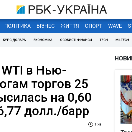
ПОЛІТИКА
БІЗНЕС
ЖИТТЯ
СПОРТ
WAVE
S
КУРС ДОЛАРА
ЕКОНОМІКА
ОСОБИСТІ ФІНАНСИ
TECH
MILTECH
НОВИ
 WTI в Нью-
огам торгов 25
ысилась на 0,60
96,77 долл./барр
1 хв