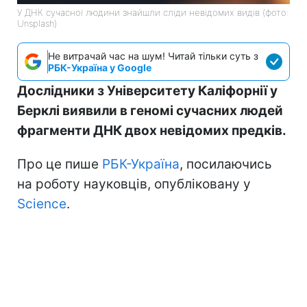
У ДНК сучасної людини знайшли сліди невідомих видів (фото:
Unsplash)
Не витрачай час на шум! Читай тільки суть з
РБК-Україна у Google
Дослідники з Університету Каліфорнії у
Берклі виявили в геномі сучасних людей
фрагменти ДНК двох невідомих предків.
Про це пише
РБК-Україна
, посилаючись
на роботу науковців, опубліковану у
Science
.