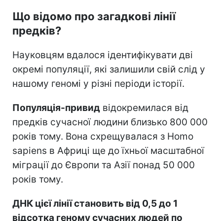
Що відомо про загадкові лінії
предків?
Науковцям вдалося ідентифікувати дві
окремі популяції, які залишили свій слід у
нашому геномі у різні періоди історії.
Популяція-привид
відокремилася від
предків сучасної людини близько 800 000
років тому. Вона схрещувалася з Homo
sapiens в Африці ще до їхньої масштабної
міграції до Європи та Азії понад 50 000
років тому.
ДНК цієї лінії становить від 0,5 до 1
відсотка геному сучасних людей по