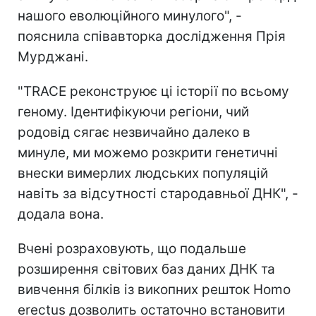
нашого еволюційного минулого", -
пояснила співавторка дослідження Прія
Мурджані.
"TRACE реконструює ці історії по всьому
геному. Ідентифікуючи регіони, чий
родовід сягає незвичайно далеко в
минуле, ми можемо розкрити генетичні
внески вимерлих людських популяцій
навіть за відсутності стародавньої ДНК", -
додала вона.
Вчені розраховують, що подальше
розширення світових баз даних ДНК та
вивчення білків із викопних решток Homo
erectus дозволить остаточно встановити