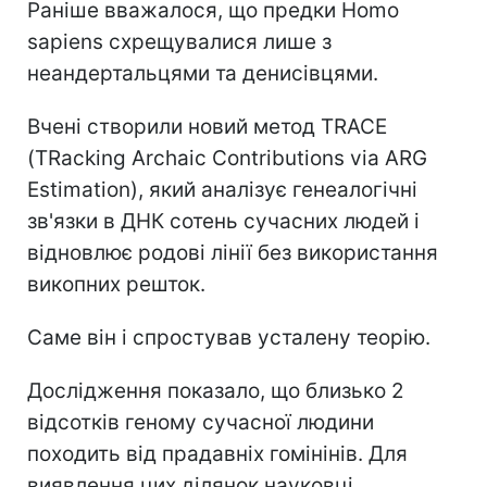
Раніше вважалося, що предки Homo
sapiens схрещувалися лише з
неандертальцями та денисівцями.
Вчені створили новий метод TRACE
(TRacking Archaic Contributions via ARG
Estimation), який аналізує генеалогічні
зв'язки в ДНК сотень сучасних людей і
відновлює родові лінії без використання
викопних решток.
Саме він і спростував усталену теорію.
Дослідження показало, що близько 2
відсотків геному сучасної людини
походить від прадавніх гомінінів. Для
виявлення цих ділянок науковці