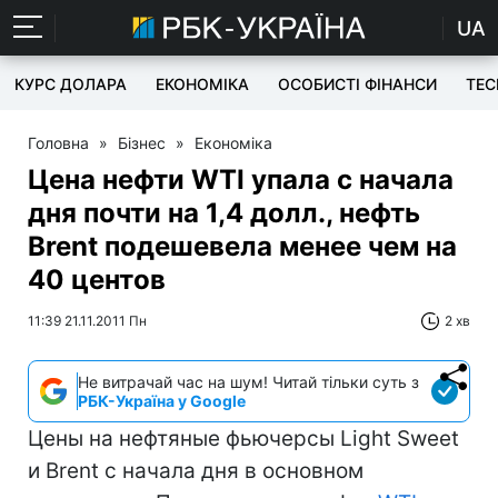
UA
КУРС ДОЛАРА
ЕКОНОМІКА
ОСОБИСТІ ФІНАНСИ
TEC
Головна
»
Бізнес
»
Економіка
Цена нефти WTI упала с начала
дня почти на 1,4 долл., нефть
Brent подешевела менее чем на
40 центов
11:39 21.11.2011 Пн
2 хв
Не витрачай час на шум! Читай тільки суть з
РБК-Україна у Google
Цены на нефтяные фьючерсы Light Sweet
и Brent с начала дня в основном