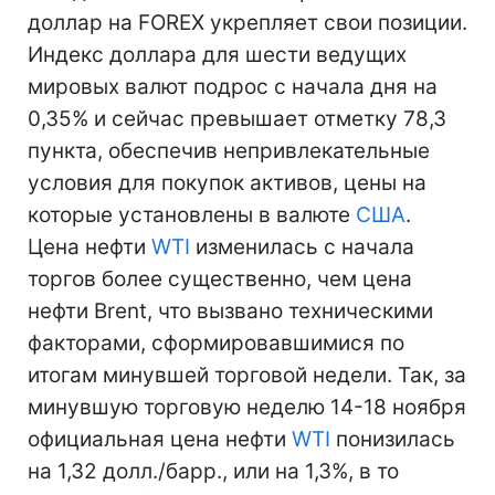
доллар на FOREX укрепляет свои позиции.
Индекс доллара для шести ведущих
мировых валют подрос с начала дня на
0,35% и сейчас превышает отметку 78,3
пункта, обеспечив непривлекательные
условия для покупок активов, цены на
которые установлены в валюте
США
.
Цена нефти
WTI
изменилась с начала
торгов более существенно, чем цена
нефти Brent, что вызвано техническими
факторами, сформировавшимися по
итогам минувшей торговой недели. Так, за
минувшую торговую неделю 14-18 ноября
официальная цена нефти
WTI
понизилась
на 1,32 долл./барр., или на 1,3%, в то