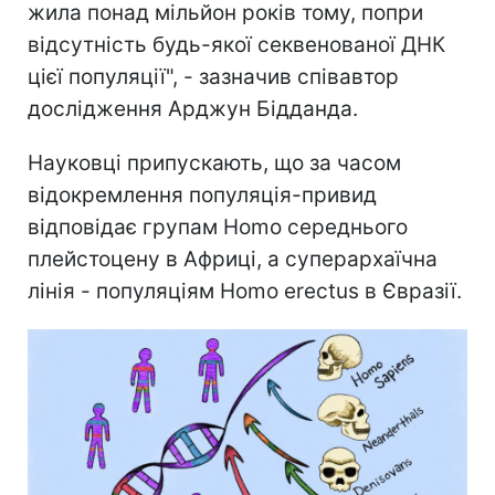
жила понад мільйон років тому, попри
відсутність будь-якої секвенованої ДНК
цієї популяції", - зазначив співавтор
дослідження Арджун Бідданда.
Науковці припускають, що за часом
відокремлення популяція-привид
відповідає групам Homo середнього
плейстоцену в Африці, а суперархаїчна
лінія - популяціям Homo erectus в Євразії.