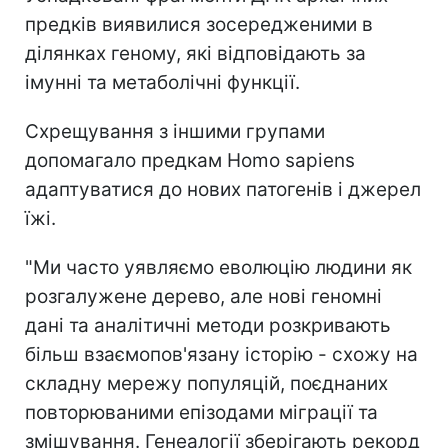
предків виявилися зосередженими в
ділянках геному, які відповідають за
імунні та метаболічні функції.
Схрещування з іншими групами
допомагало предкам Homo sapiens
адаптуватися до нових патогенів і джерел
їжі.
"Ми часто уявляємо еволюцію людини як
розгалужене дерево, але нові геномні
дані та аналітичні методи розкривають
більш взаємопов'язану історію - схожу на
складну мережу популяцій, поєднаних
повторюваними епізодами міграції та
змішування. Генеалогії зберігають рекорд