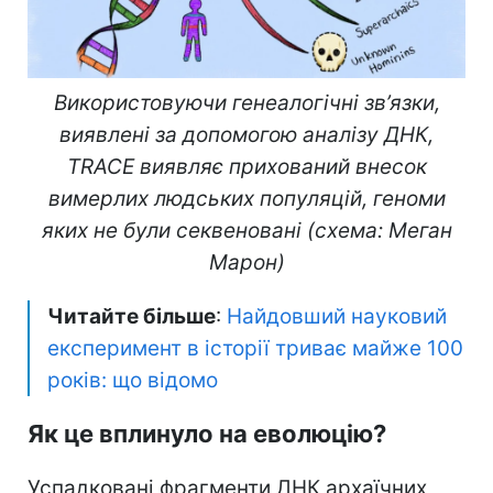
Використовуючи генеалогічні зв’язки,
виявлені за допомогою аналізу ДНК,
TRACE виявляє прихований внесок
вимерлих людських популяцій, геноми
яких не були секвеновані (схема: Меган
Марон)
Читайте більше
:
Найдовший науковий
експеримент в історії триває майже 100
років: що відомо
Як це вплинуло на еволюцію?
Успадковані фрагменти ДНК архаїчних