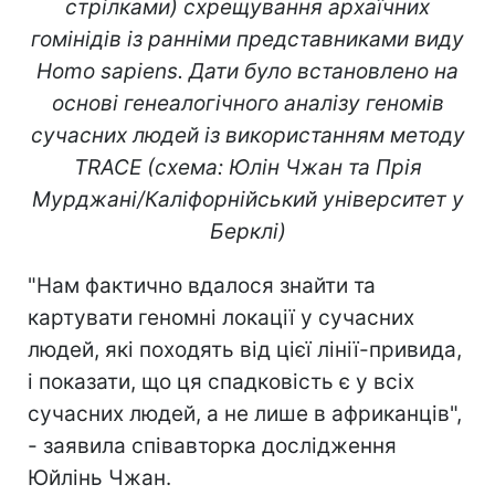
стрілками) схрещування архаїчних
гомінідів із ранніми представниками виду
Homo sapiens. Дати було встановлено на
основі генеалогічного аналізу геномів
сучасних людей із використанням методу
TRACE (схема: Юлін Чжан та Прія
Мурджані/Каліфорнійський університет у
Берклі)
"Нам фактично вдалося знайти та
картувати геномні локації у сучасних
людей, які походять від цієї лінії-привида,
і показати, що ця спадковість є у всіх
сучасних людей, а не лише в африканців",
- заявила співавторка дослідження
Юйлінь Чжан.