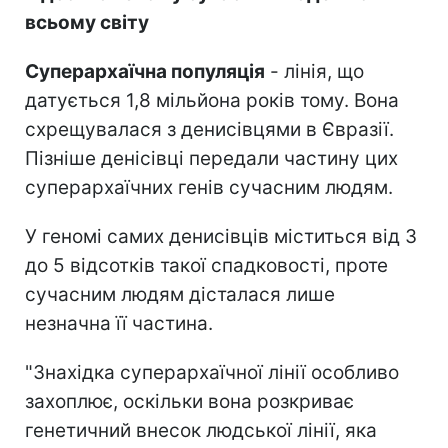
всьому світу
Суперархаїчна популяція
- лінія, що
датується 1,8 мільйона років тому. Вона
схрещувалася з денисівцями в Євразії.
Пізніше денісівці передали частину цих
суперархаїчних генів сучасним людям.
У геномі самих денисівців міститься від 3
до 5 відсотків такої спадковості, проте
сучасним людям дісталася лише
незначна її частина.
"Знахідка суперархаїчної лінії особливо
захоплює, оскільки вона розкриває
генетичний внесок людської лінії, яка