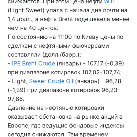
снижаются. При этом цена нефти
WTI
(Light Sweet) упала с начала дня почти на
1,4 долл., а нефть Brent подешевела менее
чем на 40 центов.
По состоянию на 11:00 по Киеву цены по
сделкам с нефтяными фьючерсами
составляли (долл./барр.):
-
IPE Brent Crude
(январь) - 107,17 (-0,39)
при диапазоне котировок 107,02-107,74;
- Light,
Sweet Crude Oil
(январь) - 96,28
(-1,39) при диапазоне котировок 96,23-
97,86.
Давление на нефтяные котировки
оказывает обстановка на рынке акций в
Европе, где ведущие фондовые индексы
сегодня снижаются. Тем временем