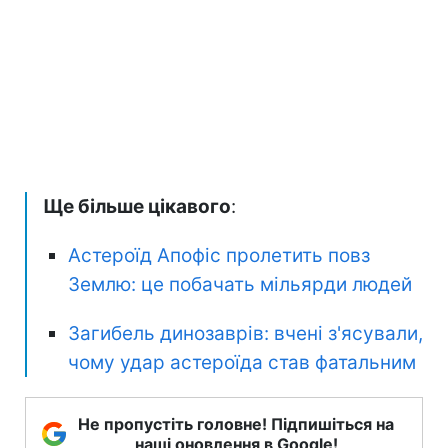
Ще більше цікавого
:
Астероїд Апофіс пролетить повз
Землю: це побачать мільярди людей
Загибель динозаврів: вчені з'ясували,
чому удар астероїда став фатальним
Не пропустіть головне! Підпишіться на
наші оновлення в Google!