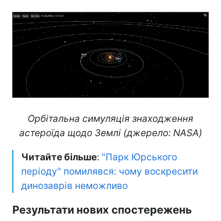
Орбітальна симуляція знаходження
астероїда щодо Землі (джерело: NASA)
Читайте більше
:
"Парк Юрського
періоду" помилявся: чому воскресити
динозаврів неможливо
Результати нових спостережень