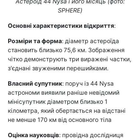
Астероїд 44 Nysa і його місяць (фото:
SPHERE)
Основні характеристики відкриття
:
Розміри та форма
: діаметр астероїда
становить близько 75,6 км. Зображення
чітко демонструють три виражені частки,
з'єднані звуженими перешийками.
Власний супутник
: поруч із 44 Nysa
астрономи виявили раніше невідомий
мінісупутник діаметром близько 1
кілометра, який обертається на відстані
не менше 170 км від основного тіла
Оцінка науковців
: провідна дослідниця