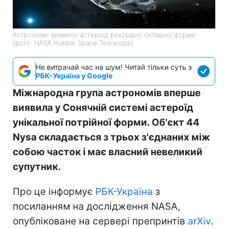
Астрономи виявили астероїд рекордно складної форми
(фото: NASA Hubble Space Telescope)
Не витрачай час на шум! Читай тільки суть з
РБК-Україна у Google
Міжнародна група астрономів вперше
виявила у Сонячній системі астероїд
унікальної потрійної форми. Об'єкт 44
Nysa складається з трьох з'єднаних між
собою часток і має власний невеликий
супутник.
Про це інформує
РБК-Україна
з
посиланням на дослідження NASA,
опубліковане на сервері препринтів
arXiv
.