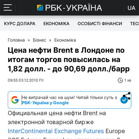
UA
КУРС ДОЛАРА
ЕКОНОМІКА
ОСОБИСТІ ФІНАНСИ
TEC
Головна
»
Бізнес
»
Економіка
Цена нефти Brent в Лондоне по
итогам торгов повысилась на
1,82 долл. - до 90,69 долл./барр
09:55 03.12.2010 Пт
1 хв
Не витрачай час на шум! Читай тільки суть з
РБК-Україна у Google
Официальная цена нефти Brent на
электронной товарной бирже
InterContinental Exchange Futures
Europe