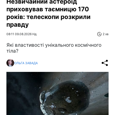
Незвичайний астероїд
приховував таємницю 170
років: телескопи розкрили
правду
08:11 09.08.2026 Нд
2 хв
Які властивості унікального космічного
тіла?
ОЛЬГА ЗАВАДА