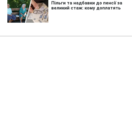
Авто
»
Влетіли в яму і пошкодили авто:
як добитися компенсації за
ремонт
07:15 09.08.2026 Нд
4 хв
Після наїзду на яму не варто одразу їхати
на СТО, не зафіксувавши місце події
МАРІЯ НАУМЕНКО