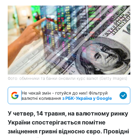
Фото: обмінники та банки оновили курс валют (Getty Images)
Не чекай змін - готуйся до них! Фільтруй
валютні коливання
з РБК-Україна у Google
У четвер, 14 травня, на валютному ринку
України спостерігається помітне
зміцнення гривні відносно євро. Провідні