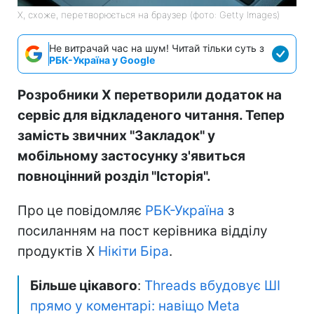
X, схоже, перетворюється на браузер (фото: Getty Images)
Не витрачай час на шум! Читай тільки суть з
РБК-Україна у Google
Розробники X перетворили додаток на
сервіс для відкладеного читання. Тепер
замість звичних "Закладок" у
мобільному застосунку з'явиться
повноцінний розділ "Історія".
Про це повідомляє
РБК-Україна
з
посиланням на пост керівника відділу
продуктів X
Нікіти Біра
.
Більше цікавого
:
Threads вбудовує ШІ
прямо у коментарі: навіщо Meta