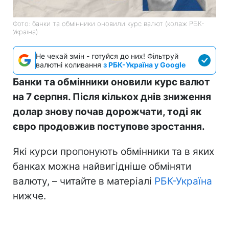
Фото: банки та обмінники оновили курс валют (колаж РБК-
Україна)
Не чекай змін - готуйся до них! Фільтруй
валютні коливання
з РБК-Україна у Google
Банки та обмінники оновили курс валют
на 7 серпня. Після кількох днів зниження
долар знову почав дорожчати, тоді як
євро продовжив поступове зростання.
Які курси пропонують обмінники та в яких
банках можна найвигідніше обміняти
валюту, – читайте в матеріалі
РБК-Україна
нижче.