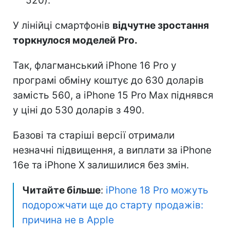
520).
У лінійці смартфонів
відчутне зростання
торкнулося моделей Pro.
Так, флагманський iPhone 16 Pro у
програмі обміну коштує до 630 доларів
замість 560, а iPhone 15 Pro Max піднявся
у ціні до 530 доларів з 490.
Базові та старіші версії отримали
незначні підвищення, а виплати за iPhone
16e та iPhone X залишилися без змін.
Читайте більше
:
iPhone 18 Pro можуть
подорожчати ще до старту продажів:
причина не в Apple