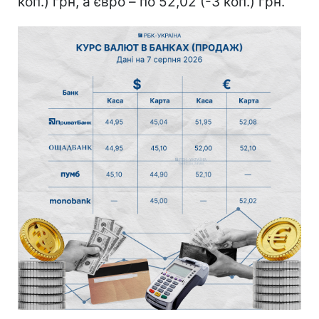
коп.) грн, а євро – по 52,02 (-3 коп.) грн.