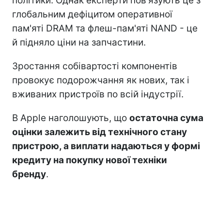
політики. Однак експерти пов'язують це з
глобальним дефіцитом оперативної
пам'яті DRAM та флеш-пам'яті NAND - це
й підняло ціни на запчастини.
Зростання собівартості компонентів
провокує подорожчання як нових, так і
вживаних пристроїв по всій індустрії.
В Apple наголошують, що
остаточна сума
оцінки залежить від технічного стану
пристрою, а виплати надаються у формі
кредиту на покупку нової техніки
бренду
.