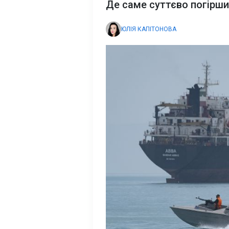
Де саме суттєво погірши
ЮЛІЯ КАПІТОНОВА