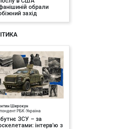
послу в США
фанішиній обрали
обіжний захід
ІТИКА
янтин Широкун
пондент РБК-Україна
бутнє ЗСУ – за
оскелетами: інтерв'ю з