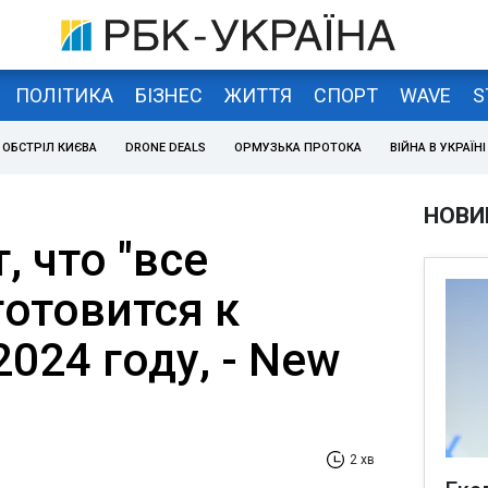
ПОЛІТИКА
БІЗНЕС
ЖИТТЯ
СПОРТ
WAVE
S
ОБСТРІЛ КИЄВА
DRONE DEALS
ОРМУЗЬКА ПРОТОКА
ВІЙНА В УКРАЇНІ
НОВИ
, что "все
готовится к
024 году, - New
2 хв