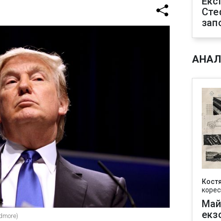
Екс
Сте
зап
АНАЛ
Кост
корес
Май
екз
dmore)