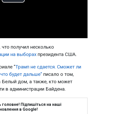
Play
Video
 что получил несколько
ации на выборах
президента США.
риале "
Трамп не сдается. Сможет ли
 что будет дальше"
писало о том,
 Белый дом, а также, кто может
и в администрации Байдена.
ь головне! Підпишіться на наші
новлення в Google!