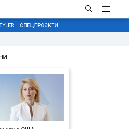
TYLER
СПЕЦПРОЄКТИ
НИ