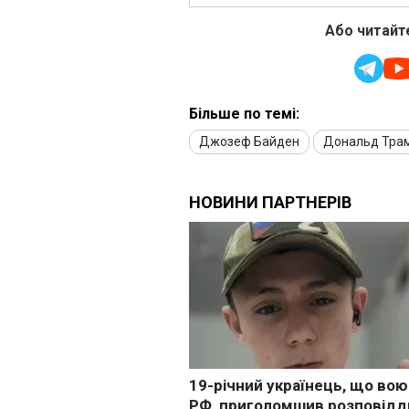
Або читайте
Більше по темі:
Джозеф Байден
Дональд Тра