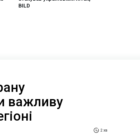
рану
и важливу
егіоні
2 хв