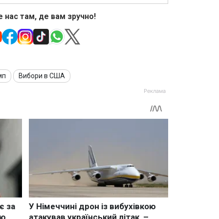
 нас там, де вам зручно!
мп
Вибори в США