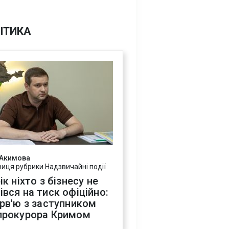
ІТИКА
 Акимова
ниця рубрики Надзвичайні події
ік ніхто з бізнесу не
івся на тиск офіційно:
ерв'ю з заступником
прокурора Кримом