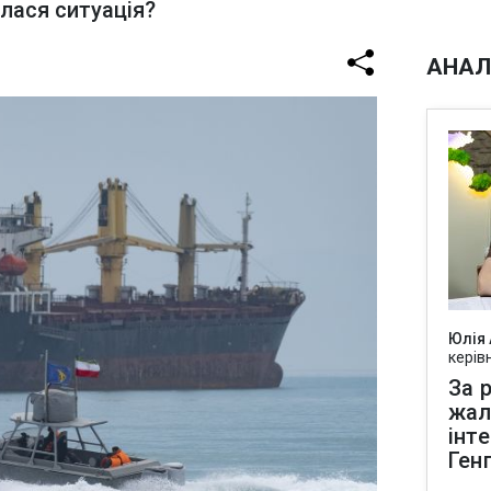
лася ситуація?
АНАЛ
Юлія
керів
За р
жал
інт
Ген