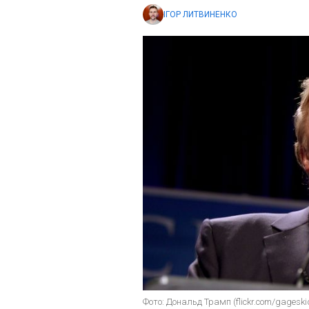
ІГОР ЛИТВИНЕНКО
Фото: Дональд Трамп (flickr.com/gageski