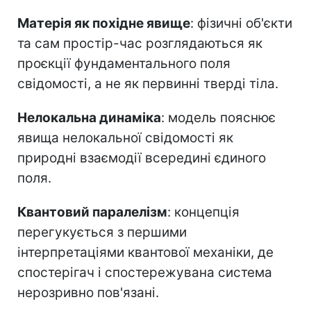
Матерія як похідне явище
: фізичні об'єкти
та сам простір-час розглядаються як
проєкції фундаментального поля
свідомості, а не як первинні тверді тіла.
Нелокальна динаміка
: модель пояснює
явища нелокальної свідомості як
природні взаємодії всередині єдиного
поля.
Квантовий паралелізм
: концепція
перегукується з першими
інтерпретаціями квантової механіки, де
спостерігач і спостережувана система
нерозривно пов'язані.