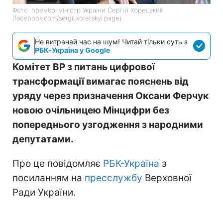
Фото: прем’єр-міністр України Сергій Корецький
(facebook.com/sergii.koretskyi.page)
Не витрачай час на шум! Читай тільки суть з
РБК-Україна у Google
Комітет ВР з питань цифрової
трансформації вимагає пояснень від
уряду через призначення Оксани Ферчук
новою очільницею Мінцифри без
попереднього узгодження з народними
депутатами.
Про це повідомляє
РБК-Україна
з
посиланням на
пресслужбу
Верховної
Ради України.