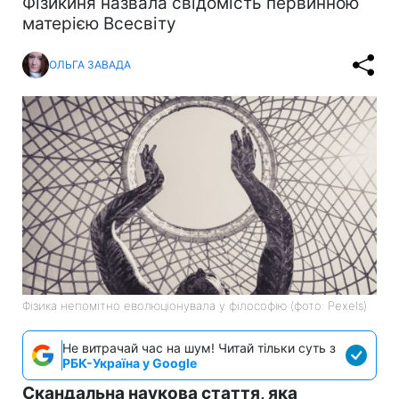
Фізикиня назвала свідомість первинною
матерією Всесвіту
ОЛЬГА ЗАВАДА
Фізика непомітно еволюціонувала у філософію (фото: Pexels)
Не витрачай час на шум! Читай тільки суть з
РБК-Україна у Google
Скандальна наукова стаття, яка