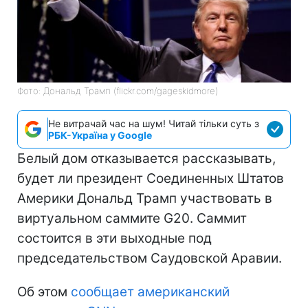
Фото: Дональд Трамп (flickr.com/gageskidmore)
Не витрачай час на шум! Читай тільки суть з
РБК-Україна у Google
Белый дом отказывается рассказывать,
будет ли президент Соединенных Штатов
Америки Дональд Трамп участвовать в
виртуальном саммите G20. Саммит
состоится в эти выходные под
председательством Саудовской Аравии.
Об этом
сообщает американский