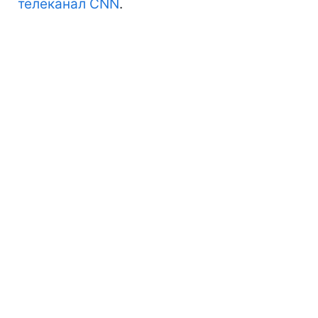
телеканал CNN
.