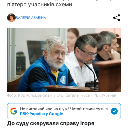
п'ятеро учасників схеми
ВАЛЕРІЯ АБАБІНА
Фото: Ігор Коломойський у суді. (Віталій Носач, РБК-Україна)
Не витрачай час на шум! Читай тільки суть з
РБК-Україна у Google
До суду скерували справу Ігоря