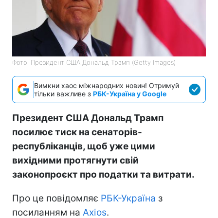
Фото: Президент США Дональд Трамп (Getty Images)
Вимкни хаос міжнародних новин! Отримуй
тільки важливе з
РБК-Україна у Google
Президент США Дональд Трамп
посилює тиск на сенаторів-
республіканців, щоб уже цими
вихідними протягнути свій
законопроєкт про податки та витрати.
Про це повідомляє
РБК-Україна
з
посиланням на
Аxios
.