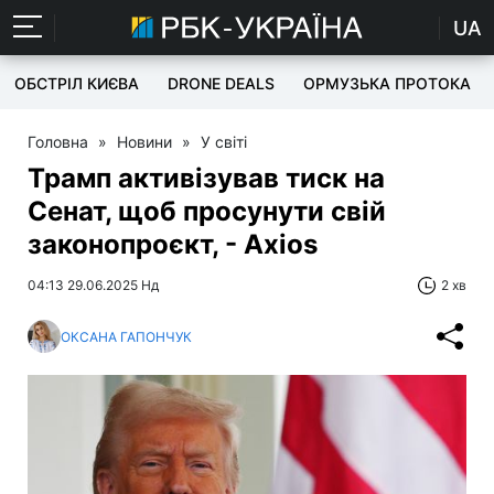
UA
ОБСТРІЛ КИЄВА
DRONE DEALS
ОРМУЗЬКА ПРОТОКА
Головна
»
Новини
»
У світі
Трамп активізував тиск на
Сенат, щоб просунути свій
законопроєкт, - Аxios
04:13 29.06.2025 Нд
2 хв
ОКСАНА ГАПОНЧУК