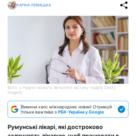
КАРІНА ЛЕВИЦЬКА
Фото: у Румунії можуть звільнити частину лікарів (Getty
Images)
Вимкни хаос міжнародних новин! Отримуй
тільки важливе з
РБК-Україна у Google
Румунські лікарі, які достроково
залишають лікарню, щоб працювати в