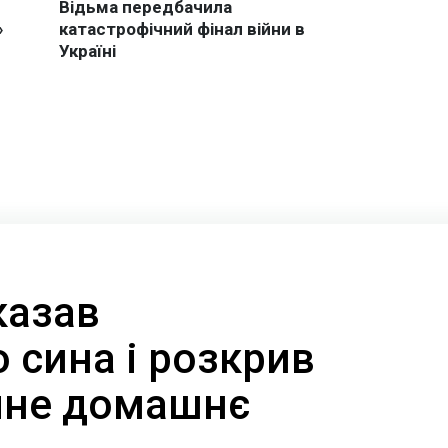
казав
 сина і розкрив
чне домашнє