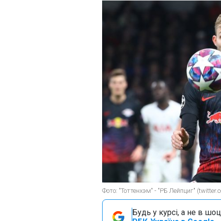
Фото: "Тоттенхэм" - "РБ Лейпциг" (twitter.
Будь у курсі, а не в шоц