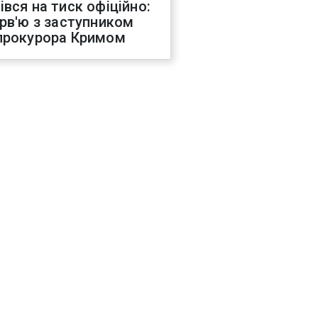
івся на тиск офіційно:
ерв'ю з заступником
прокурора Кримом