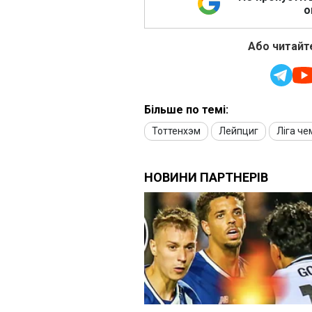
о
Або читайте
Більше по темі:
Тоттенхэм
Лейпциг
Ліга че