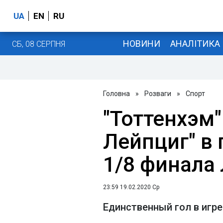
UA
EN
RU
НОВИНИ
АНАЛІТИКА
СБ, 08 СЕРПНЯ
Головна
»
Розваги
»
Спорт
"Тоттенхэм"
Лейпциг" в
1/8 финала
23:59 19.02.2020 Ср
Единственный гол в игре