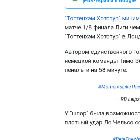
РБК-Україна в Google
"Тоттенхэм Хотспур" миним
матче 1/8 финала Лиги чем
"Тоттенхэм Хотспур" в Лон
Автором единственного го
немецкой команды Тимо В
пенальти на 58 минуте.
#MomentsLikeThe
— RB Leipz
У "шпор" была возможност
плотный удар Ло Чельсо с
#PeteTheWa