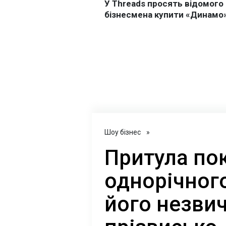
Шоу бізнес
»
Притула по
однорічного
його незви