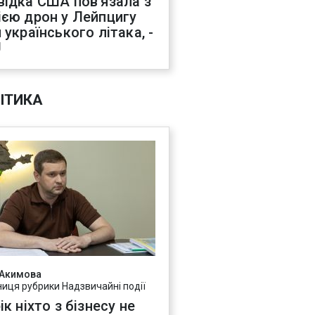
відка США пов'язала з
ією дрон у Лейпцигу
 українського літака, -
J
ІТИКА
 Акимова
ниця рубрики Надзвичайні події
ік ніхто з бізнесу не