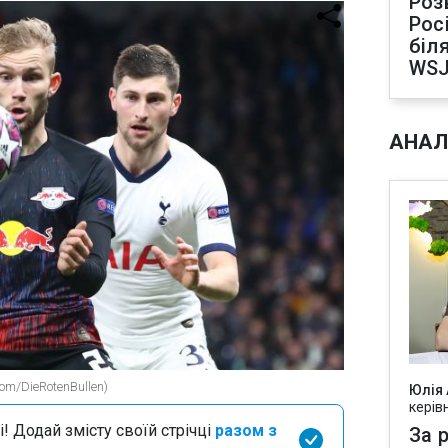
Роз
Рос
біля
WS
АНАЛ
com/DieRotenBullen)
Юлія
керів
і! Додай змісту своїй стрічці
разом з
За р