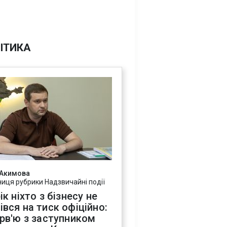
ІТИКА
 Акимова
ниця рубрики Надзвичайні події
ік ніхто з бізнесу не
івся на тиск офіційно:
ерв'ю з заступником