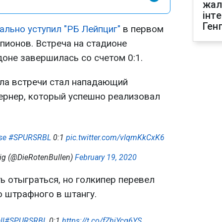
жал
інт
Ген
ально уступил "РБ Лейпциг"
в первом
пионов. Встреча на стадионе
доне завершилась со счетом 0:1.
ла встречи стал нападающий
ернер, который успешно реализовал
se
#SPURSRBL
0:1
pic.twitter.com/vlqmKkCxK6
ig (@DieRotenBullen)
February 19, 2020
ь отыграться, но голкипер перевел
о штрафного в штангу.
ll
#SPURSRBL
0:1
https://t.co/fZhjYcg6YS