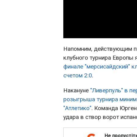
Напомним, действующим п
клубного турнира Европы 
финале "мерсисайдский" кл
счетом 2:0
.
Накануне
"Ливерпуль" в п
розыгрыша турнира миним
"Атлетико"
. Команда Юрген
удара в створ ворот испан
Не пропустіт