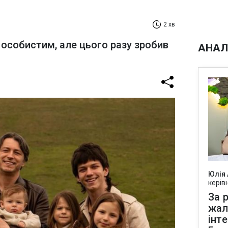
2 хв
 особистим, але цього разу зробив
АНАЛ
Юлія
керів
За р
жал
інт