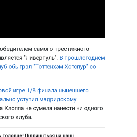
Video
обедителем самого престижного
является "Ливерпуль".
В прошлогоднем
уб обыграл "Тоттенхэм Хотспур" со
ервой игре 1/8 финала нынешнего
ально уступил мадридскому
а Клоппа не сумела нанести ни одного
ского клуба.
ь головне! Підпишіться на наші