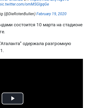
pic.twitter.com/omMSGlgqGe
ig (@DieRotenBullen)
February 19, 2020
ндами состоится 10 марта на стадионе
ге.
"Аталанта" одержала разгромную
1.
Play