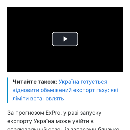
Play
Video
Читайте також:
Україна готується
відновити обмежений експорт газу: які
ліміти встановлять
За прогнозом ExPro, у разі запуску
експорту Україна може увійти в
опалювальний сезон із запасами близько