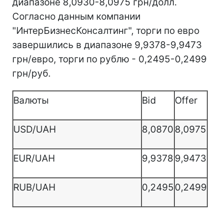
диапазоне 8,0930-8,0975 грн/долл.
Согласно данным компании
"ИнтерБизнесКонсалтинг", торги по евро
завершились в диапазоне 9,9378-9,9473
грн/евро, торги по рублю - 0,2495-0,2499
грн/руб.
Валюты
Bid
Offer
USD/UAH
8,0870
8,0975
EUR/UAH
9,9378
9,9473
RUB/UAH
0,2495
0,2499