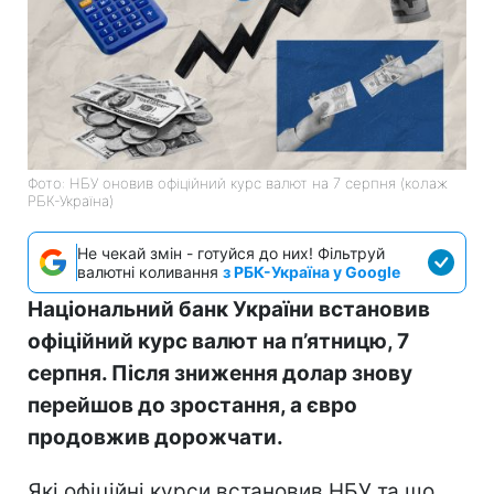
Фото: НБУ оновив офіційний курс валют на 7 серпня (колаж
РБК-Україна)
Не чекай змін - готуйся до них! Фільтруй
валютні коливання
з РБК-Україна у Google
Національний банк України встановив
офіційний курс валют на п’ятницю, 7
серпня. Після зниження долар знову
перейшов до зростання, а євро
продовжив дорожчати.
Які офіційні курси встановив НБУ та що