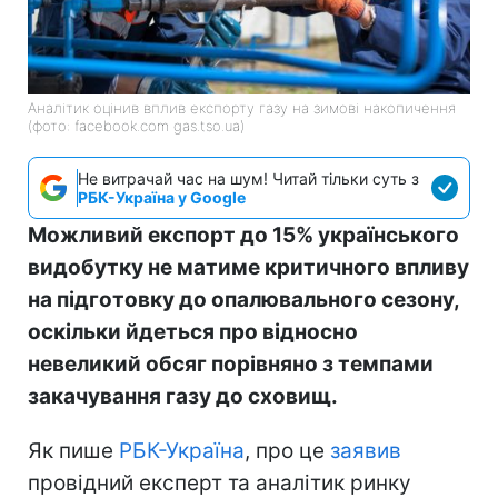
Аналітик оцінив вплив експорту газу на зимові накопичення
(фото: facebook.com gas.tso.ua)
Не витрачай час на шум! Читай тільки суть з
РБК-Україна у Google
Можливий експорт до 15% українського
видобутку не матиме критичного впливу
на підготовку до опалювального сезону,
оскільки йдеться про відносно
невеликий обсяг порівняно з темпами
закачування газу до сховищ.
Як пише
РБК-Україна
, про це
заявив
провідний експерт та аналітик ринку