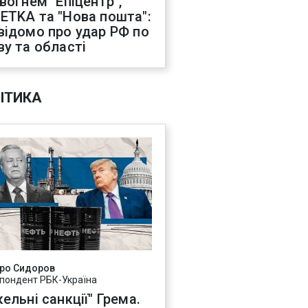
 вогнем "Епіцентр",
ETKA та "Нова пошта":
відомо про удар РФ по
ву та області
ІТИКА
ро Сидоров
пондент РБК-Україна
ельні санкції" Грема.