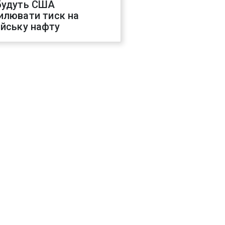
будуть США
илювати тиск на
ійську нафту