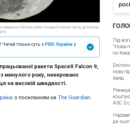
рос
ГОЛО
ь у поверхню Місяця (Getty Images)Уламок летів до Місяця
уску
Під вог
 Читай тільки суть з
РБК-Україна у
"Нова п
по Києв
Експос
рацьованої ракети SpaceX Falcon 9,
нову пі
 з минулого року, некеровано
захід
ця на високій швидкості.
Різниця
коштуют
раїна
з посиланням на
The Guardian
.
АЗС 5 
Надзвич
де сьог