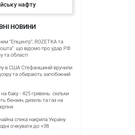
ійську нафту
ВНІ НОВИНИ
нем "Епіцентр", ROZETKA та
ошта": що відомо про удар РФ
у та області
лу в США Стефанішиній вручили
дозру та обирають запобіжний
 на баку - 425 гривень: скільки
ь бензин, дизель та газ на
серпня
айна спека накрила Україну:
одні очікувати до +38