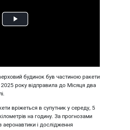
Play
Video
оверховий будинок був частиною ракети
ні 2025 року відправила до Місяця два
і.
ети вріжеться в супутник у середу, 5
кілометрів на годину. За прогнозами
з аеронавтики і дослідження