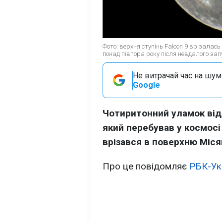
Фото: верхня ступінь Falcon 9 врізалас
понад півтора року після невдалого зап
Не витрачай час на шум!
Google
Чотиритонний уламок відп
який перебував у космосі
врізався в поверхню Міся
Про це повідомляє
РБК-Ук