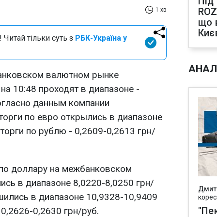
Під
ROZ
1 хв
що 
Киє
 Читай тільки суть з
РБК-Україна у
АНАЛ
банковском валютном рынке
на 10:48 проходят в диапазоне -
Согласно данным компании
торги по евро открылись в диапазоне
торги по рублю - 0,2609-0,2613 грн/
 по доллару на межбанковском
сь в диапазоне 8,0220-8,0250 грн/
Дмит
шились в диапазоне 10,9328-10,9409
корес
"Пек
 0,2626-0,2630 грн/руб.