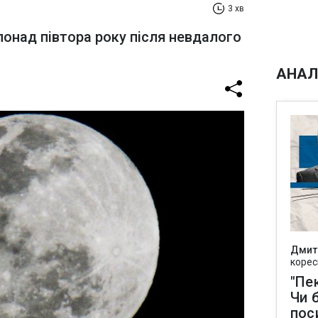
3 хв
понад півтора року після невдалого
АНАЛ
Дмит
корес
"Пек
Чи 
пос