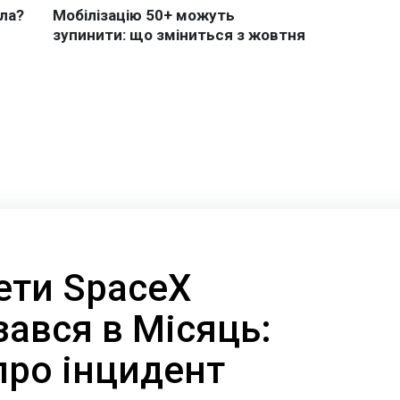
ети SpaceX
ізався в Місяць:
про інцидент