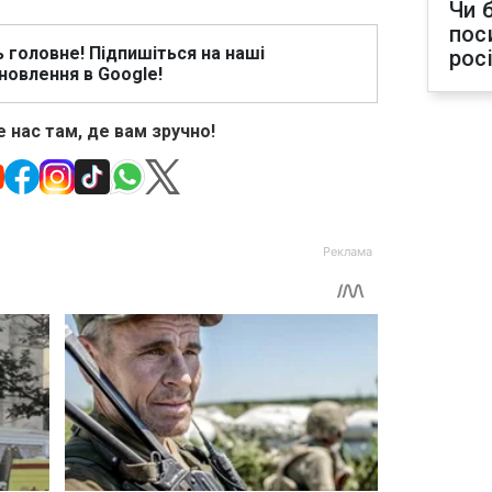
Чи 
пос
ь головне! Підпишіться на наші
рос
новлення в Google!
 нас там, де вам зручно!