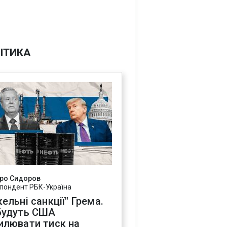
ІТИКА
ро Сидоров
пондент РБК-Україна
ельні санкції" Грема.
будуть США
илювати тиск на