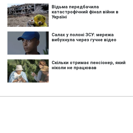
Головна
»
Бізнес
»
Енергетика
В Одесі знову перебої зі
світлом: ДТЕК назвав дві