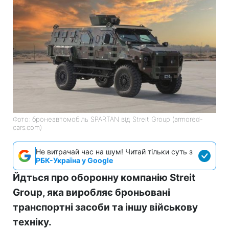
Фото: бронеавтомобіль SPARTAN від Streit Group (armored-
cars.com)
Не витрачай час на шум! Читай тільки суть з
РБК-Україна у Google
Йдться про оборонну компанію Streit
Group, яка виробляє броньовані
транспортні засоби та іншу військову
техніку.