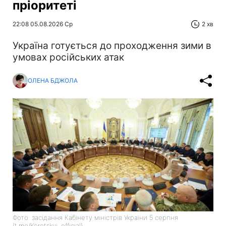
пріоритеті
22:08 05.08.2026 Ср
2 хв
Україна готується до проходження зими в
умовах російських атак
ОЛЕНА БДЖОЛА
Фото: засідання Кабінету міністрів України 5 серпня
(t.me/Koretskyi_official)