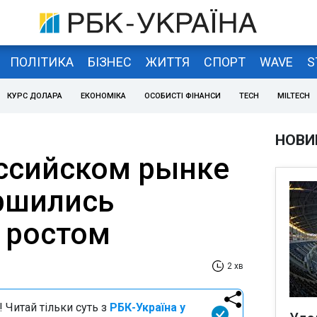
ПОЛІТИКА
БІЗНЕС
ЖИТТЯ
СПОРТ
WAVE
S
КУРС ДОЛАРА
ЕКОНОМІКА
ОСОБИСТІ ФІНАНСИ
TECH
MILTECH
НОВИ
оссийском рынке
ршились
 ростом
2 хв
 Читай тільки суть з
РБК-Україна у