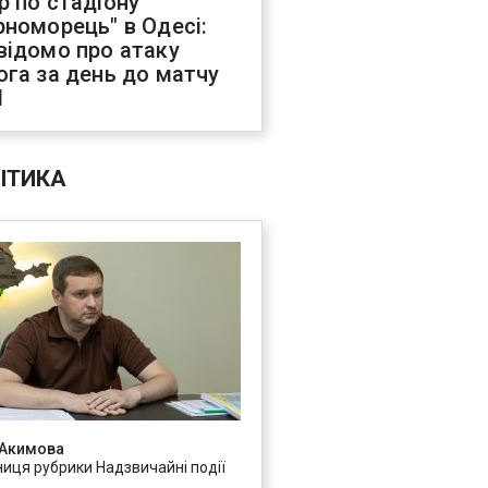
р по стадіону
рноморець" в Одесі:
відомо про атаку
ога за день до матчу
Л
ІТИКА
 Акимова
ниця рубрики Надзвичайні події