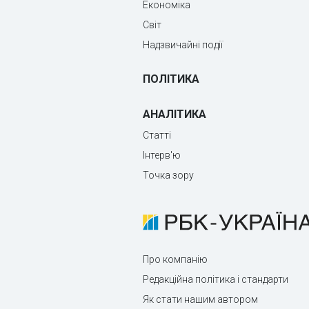
Економіка
Світ
Надзвичайні події
ПОЛІТИКА
АНАЛІТИКА
Статті
Інтерв'ю
Точка зору
Про компанію
Редакційна політика і стандарти
Як стати нашим автором