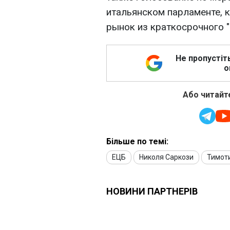
итальянском парламенте, 
рынок из краткосрочного "
Не пропустіт
о
Або читайте
Більше по темі:
ЕЦБ
Николя Саркози
Тимоти