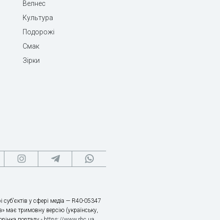
Велнес
Культура
Подорожі
Смак
Зірки
і суб’єктів у сфері медіа — R40-05347
» має тримовну версію (українську,
торінка порталу -
https://www.rbc.ua
.