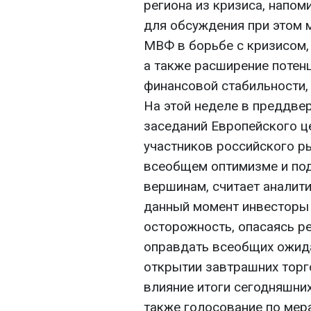
региона из кризиса, напом
для обсуждения при этом 
МВФ в борьбе с кризисом,
а также расширение потен
финансовой стабильности,
На этой неделе в преддве
заседаний Европейского це
участников российского р
всеобщем оптимизме и по
вершинам, считает аналити
данный момент инвесторы
осторожность, опасаясь р
оправдать всеобщих ожида
открытии завтрашних торг
влияние итоги сегодняшни
также голосование по ме