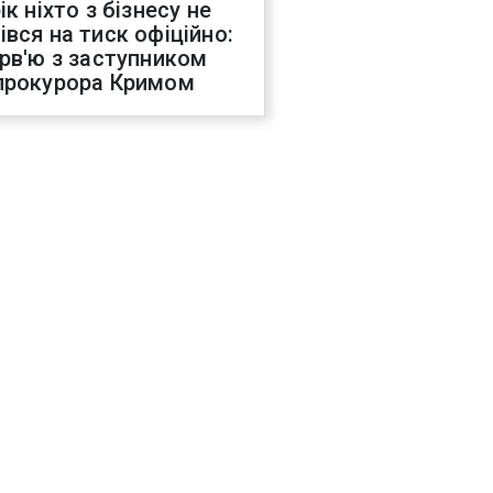
ік ніхто з бізнесу не
івся на тиск офіційно:
ерв'ю з заступником
прокурора Кримом