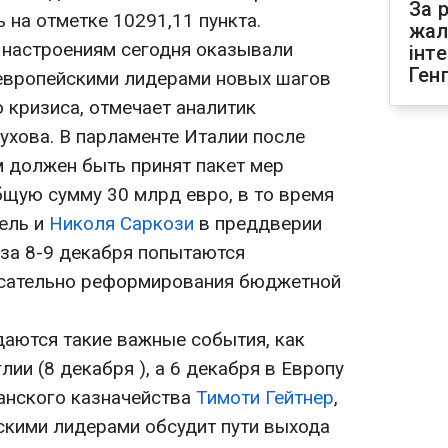
За р
ь на отметке 10291,11 пункта.
жал
астроениям сегодня оказывали
інт
Ген
европейскими лидерами новых шагов
 кризиса, отмечает аналитик
ухова. В парламенте Италии после
 должен быть принят пакет мер
щую сумму 30 млрд евро, в то время
ель и
Николя Саркози
в преддверии
за 8-9 декабря попытаются
асательно реформирования бюджетной
даются такие важные события, как
лии (8 декабря ), а 6 декабря в Европу
анского казначейства
Тимоти Гейтнер
,
скими лидерами обсудит пути выхода