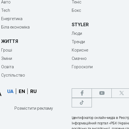
Авто
Теніс
Tech
Бокс
Енергетика
STYLER
Біла економіка
Люди
ЖИТТЯ
Тренди
Гроші
Корисне
Зміни
Смачно
Освіта
Гороскопи
Суспільство
UA
EN
RU
Розмістити рекламу
Ідентифікатор онлайн-медіа в Реєстр
Інформаційний портал «РБК-Україна
російську та англійську), головна с