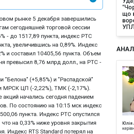
Уда
"Чо
що 
довом рынке 5 декабря завершились
вор
УП
гам сегодняшней торговой сессии
 - до 1517,89 пункта, индекс РТС
нкта, увеличившись на 0,89%. Индекс
АНАЛ
2% и составил 10405,56 пункта. Объем
я превысил 8,76 млрд долл., на РТС -
и "Белона" (+5,85%) и "Распадской"
и МРСК ЦП (-2,22%), ТМК (-2,17%).
е акций начались сегодня падением
в. По состоянию на 10:15 мск индекс
500,06 пункта. Индекс РТС опустился
, что на 0,33% ниже уровня закрытия
Юлія
керів
я. Индекс RTS Standard потерял на