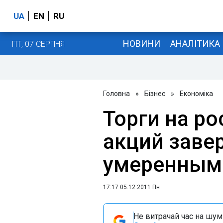
UA
EN
RU
НОВИНИ
АНАЛІТИКА
ПТ, 07 СЕРПНЯ
Головна
»
Бізнес
»
Економіка
Торги на р
акций заве
умеренным
17:17 05.12.2011 Пн
Не витрачай час на шум!