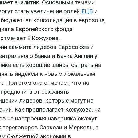
инает аналитик. Основными темами
могут стать увеличение ролей
ЕЦБ
и
 бюджетная консолидация в еврозоне,
циала Европейского фонда
 отмечает Е.Кожухова.
рии саммита лидеров Евросоюза и
нтрального банка и Банка Англии у
ынка есть хорошие шансы сыграть на
днять индексы к новым локальным
к. При этом она отмечает, что на
 предпочитают сохранять
ешений лидеров, которые могут не
ний. Как предполагает Кожухова, на
ов на настроения наверняка окажут
х переговоров Саркози и Меркель, а
рам бюджетной экономии в