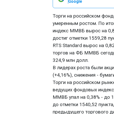
Google
Торги на российском фон
умеренным ростом. По ито
индекс ММВБ вырос на 0,8%
достиг отметки 1559,28 пу
RTS Standard вырос на 0,8
торгов на ФБ ММВБ сегодн
324,9 млн долл.
В лидерах роста были акци
(+4,16%), снижения - бумаг
Торги на российском рынк
ведущих фондовых индексо
ММВБ упал на 0,38% - до 1
до отметки 1540,52 пункта
предыдущего торгового дн