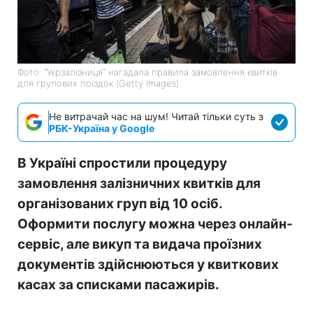
Фото: "Укрзалізниця" нагадала правила замовлення квитків
для групових поїздок (Getty Images)
Не витрачай час на шум! Читай тільки суть з
РБК-Україна у Google
В Україні спростили процедуру
замовлення залізничних квитків для
організованих груп від 10 осіб.
Оформити послугу можна через онлайн-
сервіс, але викуп та видача проїзних
документів здійснюються у квиткових
касах за списками пасажирів.