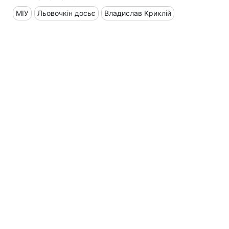
МІУ
Льовочкін досьє
Владислав Криклій