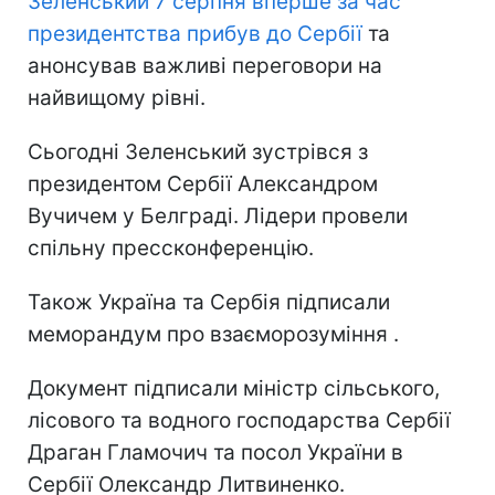
Зеленський 7 серпня вперше за час
президентства прибув до Сербії
та
анонсував важливі переговори на
найвищому рівні.
Сьогодні Зеленський зустрівся з
президентом Сербії Александром
Вучичем у Белграді. Лідери провели
спільну прессконференцію.
Також Україна та Сербія підписали
меморандум про взаєморозуміння .
Документ підписали міністр сільського,
лісового та водного господарства Сербії
Драган Гламочич та посол України в
Сербії Олександр Литвиненко.