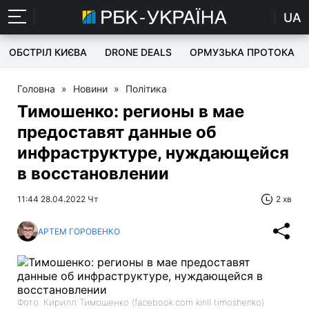
UA
ОБСТРІЛ КИЄВА
DRONE DEALS
ОРМУЗЬКА ПРОТОКА
Головна
»
Новини
»
Політика
Тимошенко: регионы в мае
предоставят данные об
инфраструктуре, нуждающейся
в восстановлении
11:44 28.04.2022 Чт
2 хв
АРТЕМ ГОРОВЕНКО
Фото: Кирилл Тимошенко (facebook.com kirill timoshenko)