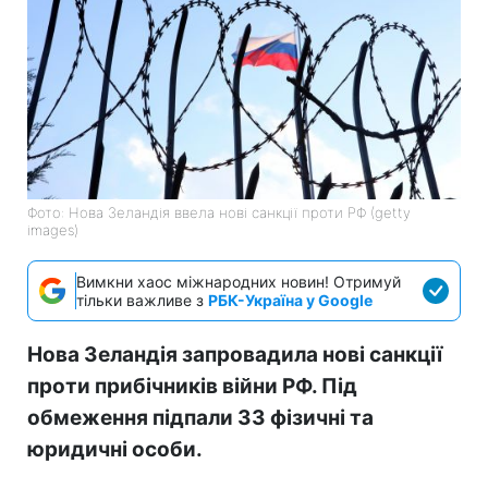
Фото: Нова Зеландія ввела нові санкції проти РФ (getty
images)
Вимкни хаос міжнародних новин! Отримуй
тільки важливе з
РБК-Україна у Google
Нова Зеландія запровадила нові санкції
проти прибічників війни РФ. Під
обмеження підпали 33 фізичні та
юридичні особи.