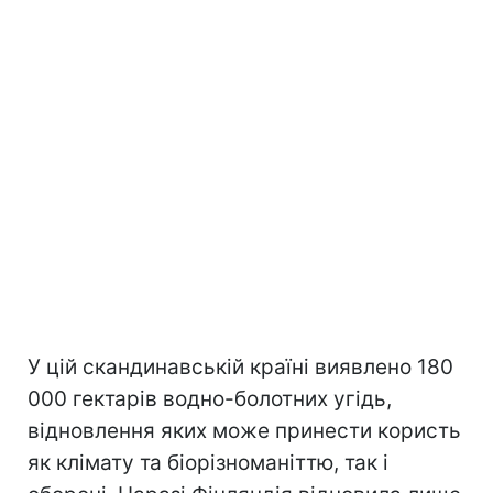
У цій скандинавській країні виявлено 180
000 гектарів водно-болотних угідь,
відновлення яких може принести користь
як клімату та біорізноманіттю, так і