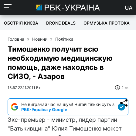
UA
ОБСТРІЛ КИЄВА
DRONE DEALS
ОРМУЗЬКА ПРОТОКА
Головна
»
Новини
»
Політика
Тимошенко получит всю
необходимую медицинскую
помощь, даже находясь в
СИЗО, - Азаров
13:57 22.11.2011 Вт
2 хв
Не витрачай час на шум! Читай тільки суть з
РБК-Україна у Google
Экс-премьер - министр, лидер партии
"Батькивщина" Юлия Тимошенко может