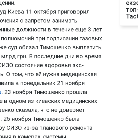
щении.
екз
топ
уд Киева 11 октября приговорил
Tact
ючения с запретом занимать
нные должности в течение еще 3 лет
полномочий при подписании газовых
кже суд обязал Тимошенко выплатить
 млрд грн. В последние дни во время
СИЗО состояние здоровья экс-
. О том, что ей нужна медицинская
явила в понедельник 21 ноября
а
. 23 ноября Тимошенко прошла
 в одном из киевских медицинских
енко сказала, что не доверяет
. 25 ноября Тимошенко была
ру СИЗО из-за планового ремонта
ания в камерах, системы