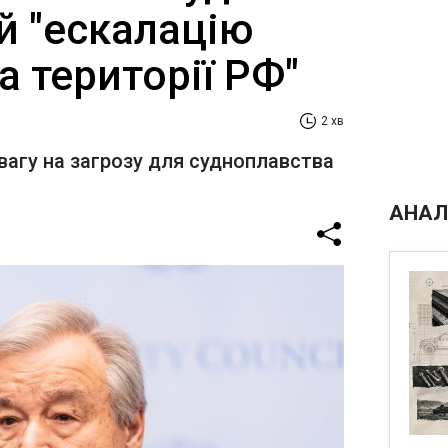
 й "ескалацію
а території РФ"
2 хв
вагу на загрозу для судноплавства
АНАЛ