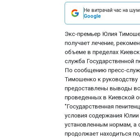
Не витрачай час на шум!
Google
Экс-премьер Юлия Тимошен
получает лечение, рекоме
объеме в пределах Киевск
служба Государственной п
По сообщению пресс-служ
Тимошенко к руководству
предоставлены выводы вс
проведенных в Киевской о
"Государственная пенитенц
условия содержания Юлии
установленным нормам, а 
продолжает находиться по