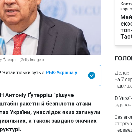
Кост
корес
Май
екз
топ
Tact
ГОЛО
 Ґутерріш (Getty Images)
 Читай тільки суть з
РБК-Україна у
Долар і
на 7 се
підвищ
 Антоніу Ґутерріш "рішуче
В Украї
табні ракетні й безпілотні атаки
відзнач
стах України, унаслідок яких загинули
Без зго
цивільних, а також завдано значних
стартув
руктурі.
перевед