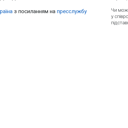
Чи мож
раїна
з посиланням на
пресслужбу
у співр
підстав