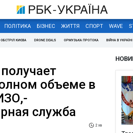
ПОЛІТИКА
БІЗНЕС
ЖИТТЯ
СПОРТ
WAVE
S
ОБСТРІЛ КИЄВА
DRONE DEALS
ОРМУЗЬКА ПРОТОКА
ВІЙНА В УКРАЇНІ
НОВИ
получает
полном объеме в
ИЗО,-
рная служба
2 хв