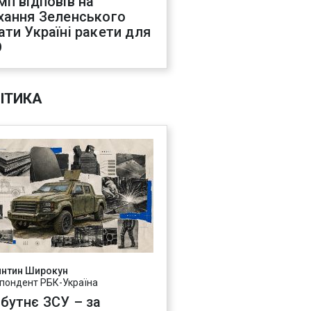
мп відповів на
хання Зеленського
ати Україні ракети для
О
ІТИКА
янтин Широкун
пондент РБК-Україна
бутнє ЗСУ – за