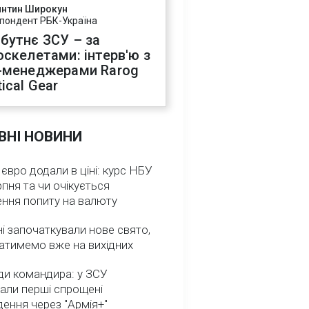
янтин Широкун
пондент РБК-Україна
бутнє ЗСУ – за
оскелетами: інтерв'ю з
-менеджерами Rarog
ical Gear
ВНІ НОВИНИ
 євро додали в ціні: курс НБУ
рпня та чи очікується
ення попиту на валюту
ні започаткували нове свято,
атимемо вже на вихідних
ди командира: у ЗСУ
али перші спрощені
ення через "Армія+"