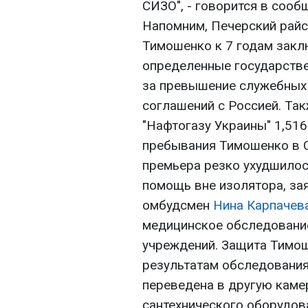
СИЗО", - говорится в сооб
Напомним, Печерский райс
Тимошенко к 7 годам закл
определенные государстве
за превышение служебных 
соглашений с Россией. Та
"Нафтогазу Украины" 1,516
пребывания Тимошенко в 
премьера резко ухудшилось
помощь вне изолятора, за
омбудсмен
Нина Карпачев
медицинское обследование
учреждений. Защита Тимош
результатам обследования
переведена в другую каме
сантехнического оборудов