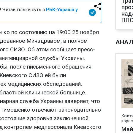
Тра
про
 Читай тільки суть з
РБК-Україна у
над
ПП
ко по состоянию на 19:00 25 ноября
ндованное Минздравом, в полном
АНАЛ
ого СИЗО. Об этом сообщает пресс-
енитенциарной службы Украины.
бы, после письменного обращения
 Киевского СИЗО ей были
ех медицинских обследований,
бластной клинической больнице.
иарная служба Украины заверяет, что
 Тимошенко отвечают законодательно
Кост
состояние здоровья заключенной
корес
д контролем медперсонала Киевского
Май