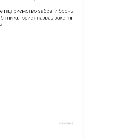
е підприємство забрати бронь
обітника: юрист назвав законні
и