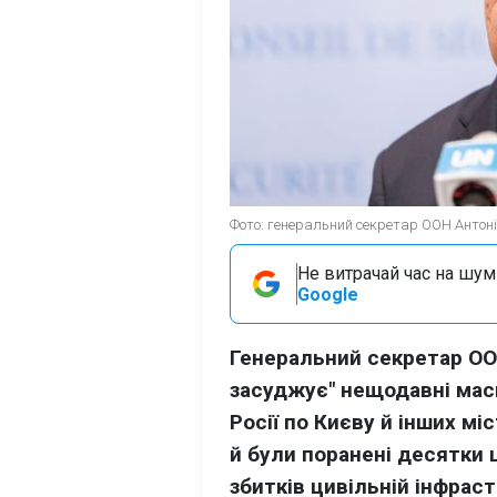
Фото: генеральний секретар ООН Антоніу
Не витрачай час на шум!
Google
Генеральний секретар ООН
засуджує" нещодавні масш
Росії по Києву й інших мі
й були поранені десятки 
збитків цивільній інфраст