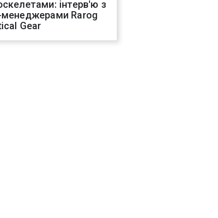
оскелетами: інтерв'ю з
-менеджерами Rarog
ical Gear