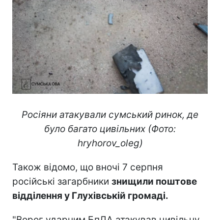
Росіяни атакували сумський ринок, де
було багато цивільних (Фото:
hryhorov_oleg)
Також відомо, що вночі 7 серпня
російські загарбники
знищили поштове
відділення у Глухівській громаді.
"Ворог ударним БпЛА атакував цивільну