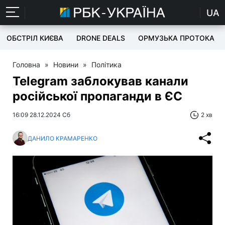
UA
ОБСТРІЛ КИЄВА
DRONE DEALS
ОРМУЗЬКА ПРОТОКА
Головна
»
Новини
»
Політика
Telegram заблокував канали
російської пропаганди в ЄС
16:09 28.12.2024 Сб
2 хв
ДАНИЛО КРАМАРЕНКО