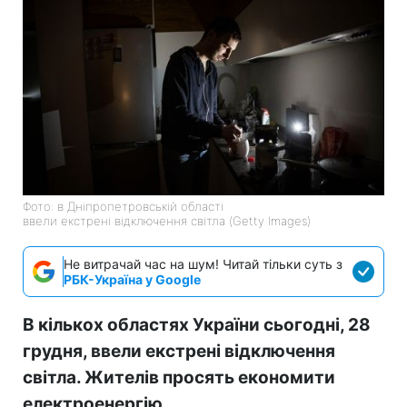
Фото: в Дніпропетровській області
ввели екстрені відключення світла (Getty Images)
Не витрачай час на шум! Читай тільки суть з
РБК-Україна у Google
В кількох областях України сьогодні, 28
грудня, ввели екстрені відключення
світла. Жителів просять економити
електроенергію.