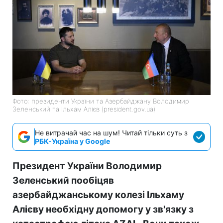
Фото: президенти України та Азербайджану Володимир
Зеленський та Ільхам Алієв (president.gov.ua)
Не витрачай час на шум! Читай тільки суть з
РБК-Україна у Google
Президент України Володимир
Зеленський пообіцяв
азербайджанському колезі Ільхаму
Алієву необхідну допомогу у зв'язку з