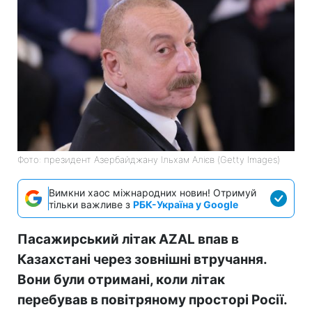
Фото: президент Азербайджану Ільхам Алієв (Getty Images)
Вимкни хаос міжнародних новин! Отримуй
тільки важливе з
РБК-Україна у Google
Пасажирський літак AZAL впав в
Казахстані через зовнішні втручання.
Вони були отримані, коли літак
перебував в повітряному просторі Росії.