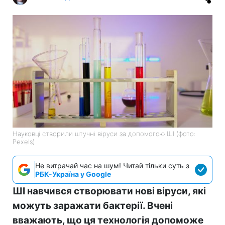
Науковці створили штучні віруси за допомогою ШІ (фото:
Pexels)
Не витрачай час на шум! Читай тільки суть з
РБК-Україна у Google
ШІ навчився створювати нові віруси, які
можуть заражати бактерії. Вчені
вважають, що ця технологія допоможе