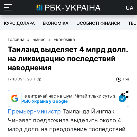
UA
КУРС ДОЛАРА
ЕКОНОМІКА
ОСОБИСТІ ФІНАНСИ
TEC
Головна
»
Бізнес
»
Економіка
Таиланд выделяет 4 млрд долл.
на ликвидацию последствий
наводнения
17:10 09.11.2011 Ср
1 хв
Не витрачай час на шум! Читай тільки суть з
РБК-Україна у Google
Премьер-министр
Таиланда Йинглак
Чинават предложила выделить около 4
млрд долл. на преодоление последствий