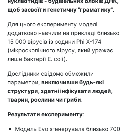
нуклеотидів - будівельних блоків ДНК,
щоб засвоїти генетичну "граматику"
.
Для цього експерименту моделі
додатково навчили на прикладі близько
15 000 вірусів із родини Phi X-174
(мікроскопічного вірусу, який уражає
лише бактерії E. coli).
Дослідники свідомо обмежили
параметри,
виключивши будь-які
структури, здатні інфікувати людей,
тварин, рослини чи гриби
.
Результати експерименту
:
Модель Evo згенерувала близько 700