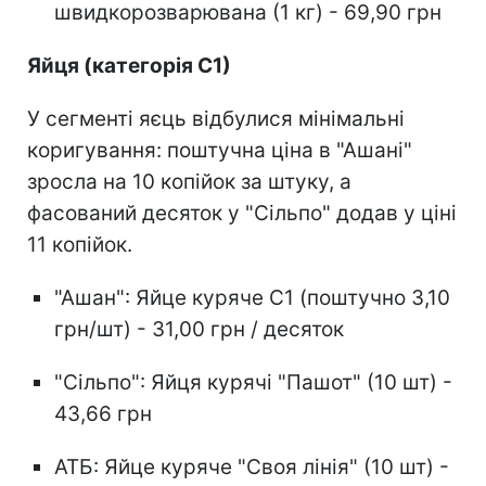
швидкорозварювана (1 кг) - 69,90 грн
Яйця (категорія С1)
У сегменті яєць відбулися мінімальні
коригування: поштучна ціна в "Ашані"
зросла на 10 копійок за штуку, а
фасований десяток у "Сільпо" додав у ціні
11 копійок.
"Ашан": Яйце куряче С1 (поштучно 3,10
грн/шт) - 31,00 грн / десяток
"Сільпо": Яйця курячі "Пашот" (10 шт) -
43,66 грн
АТБ: Яйце куряче "Своя лінія" (10 шт) -