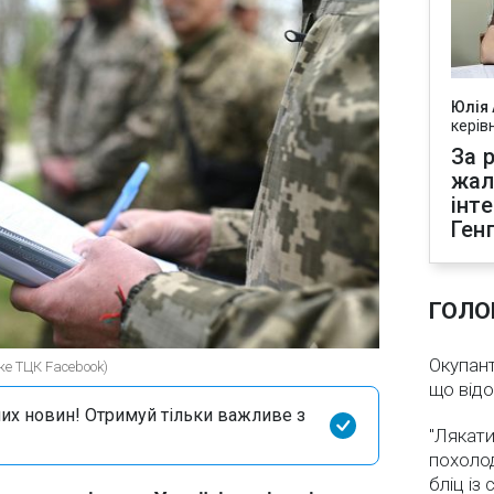
Юлія
керів
За р
жал
інт
Ген
ГОЛО
Окупант
ке ТЦК Facebook)
що від
их новин! Отримуй тільки важливе з
"Лякати
похолод
бліц із