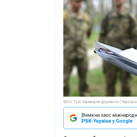
Фото: ТЦК перевіряє дкументи (Черкась
Вимкни хаос міжнародн
РБК-Україна у Google