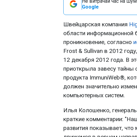
Не витрачай час на шум!
Google
Швейцарская компания
Hi
области информационной б
проникновение, согласно
и
Frost & Sullivan в 2012 го
12 декабря 2012 года. В э
приоткрыла завесу тайны 
продукта ImmuniWeb®, кот
должен значительно измен
компьютерных систем.
Илья Колошенко, генеральн
краткие комментарии: "Наш
развития показывает, что 
движемся в верном направ