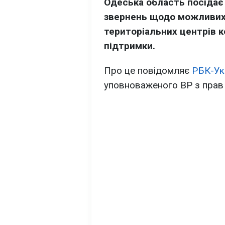
Одеська область посідає 
звернень щодо можливих н
територіальних центрів к
підтримки.
Про це повідомляє
РБК-Ук
уповноваженого ВР з прав