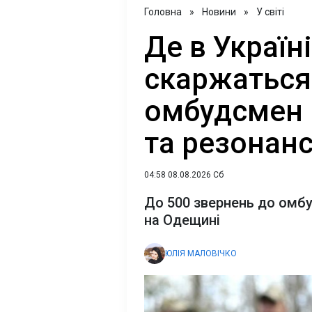
Головна
»
Новини
»
У світі
Де в Україн
скаржаться
омбудсмен 
та резонан
04:58 08.08.2026 Сб
До 500 звернень до омбу
на Одещині
ЮЛІЯ МАЛОВІЧКО