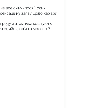
не все скінчилося": Усик
сенсаційну заяву щодо кар'єри
 продукти: скільки коштують
речка, яйця, олія та молоко 7