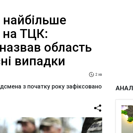
і найбільше
 на ТЦК:
назвав область
сні випадки
2 хв
дсмена з початку року зафіксовано
АНАЛ