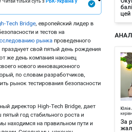
Оку
 Читай тільки суть з
РБК-Україна у
бал
цей
gh-Tech Bridge
, европейский лидер в
езопасности и тестов на
АНАЛ
сследованию рынка
проведенного
ду, празднует свой пятый день рождения
тот же день компания наконец
своего нового инновационного
орый, по словам разработчиков,
ить рынок тестирования безопасности
ый директор High-Tech Bridge, дает
Юлія
керів
 пятый год стабильного роста и
За р
мы находимся на правильном пути и
жал
лении. Сегодня мы, наконец,