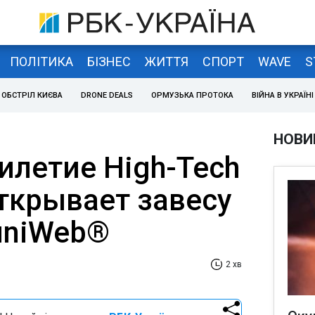
ПОЛІТИКА
БІЗНЕС
ЖИТТЯ
СПОРТ
WAVE
S
ОБСТРІЛ КИЄВА
DRONE DEALS
ОРМУЗЬКА ПРОТОКА
ВІЙНА В УКРАЇНІ
НОВИ
илетие High-Tech
открывает завесу
uniWeb®
2 хв