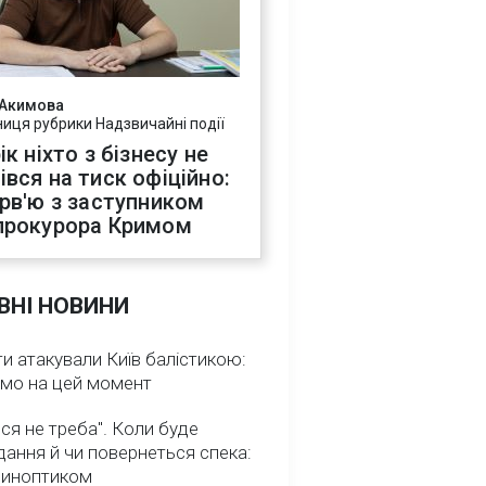
 Акимова
ниця рубрики Надзвичайні події
ік ніхто з бізнесу не
івся на тиск офіційно:
ерв'ю з заступником
прокурора Кримом
ВНІ НОВИНИ
и атакували Київ балістикою:
омо на цей момент
ся не треба". Коли буде
ання й чи повернеться спека:
 синоптиком