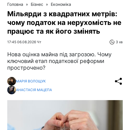
Головна
»
Бізнес
»
Економіка
Мільярди з квадратних метрів:
чому податок на нерухомість не
працює та як його змінять
17:45 06.08.2026 Чт
3 хв
Нова оцінка майна під загрозою. Чому
ключовий етап податкової реформи
прострочено?
МАРІЯ ВОЛОЩУК
АНАСТАСІЯ МАЦЕПА