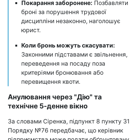
Покарання заборонене:
Позбавляти
броні за порушення трудової
дисципліни незаконно, наголошує
юрист.
Коли бронь можуть скасувати:
Законними підставами є звільнення,
переведення на посаду поза
критеріями бронювання або
перевищення квоти.
Анулювання через "Дію" та
технічне 5-денне вікно
За словами Сіренка, підпункт 8 пункту 31
Порядку №76 передбачає, що керівник
підприємства може подати обґрунтовану