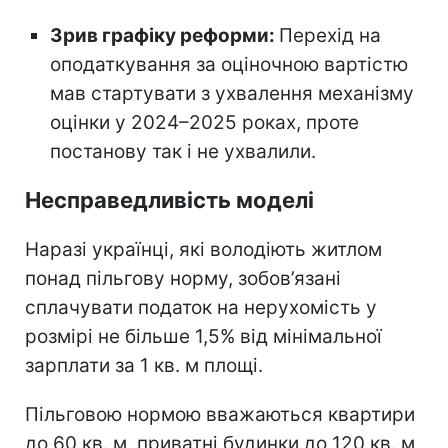
Зрив графіку реформи:
Перехід на
оподаткування за оціночною вартістю
мав стартувати з ухвалення механізму
оцінки у 2024–2025 роках, проте
постанову так і не ухвалили.
Несправедливість моделі
Наразі українці, які володіють житлом
понад пільгову норму, зобов’язані
сплачувати податок на нерухомість у
розмірі не більше 1,5% від мінімальної
зарплати за 1 кв. м площі.
Пільговою нормою вважаються квартири
до 60 кв. м, приватні будинки до 120 кв. м