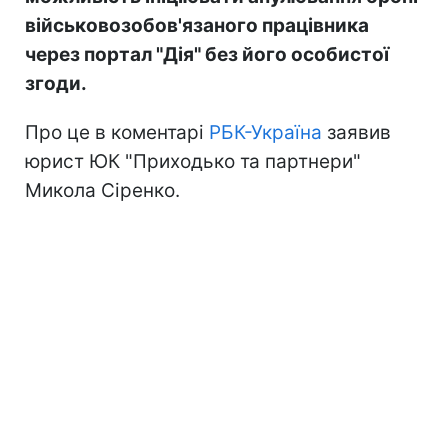
військовозобов'язаного працівника
через портал "Дія" без його особистої
згоди.
Про це в коментарі
РБК-Україна
заявив
юрист ЮК "Приходько та партнери"
Микола Сіренко.