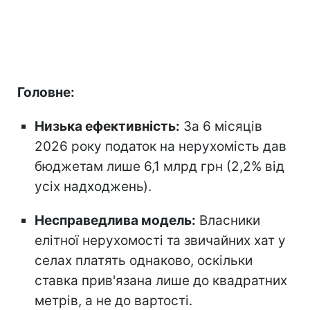
Головне:
Низька ефективність:
За 6 місяців
2026 року податок на нерухомість дав
бюджетам лише 6,1 млрд грн (2,2% від
усіх надходжень).
Несправедлива модель:
Власники
елітної нерухомості та звичайних хат у
селах платять однаково, оскільки
ставка прив'язана лише до квадратних
метрів, а не до вартості.