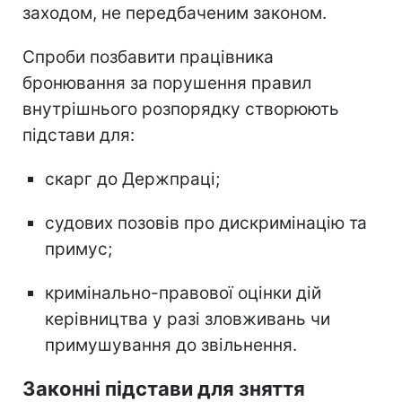
заходом, не передбаченим законом.
Спроби позбавити працівника
бронювання за порушення правил
внутрішнього розпорядку створюють
підстави для:
скарг до Держпраці;
судових позовів про дискримінацію та
примус;
кримінально-правової оцінки дій
керівництва у разі зловживань чи
примушування до звільнення.
Законні підстави для зняття