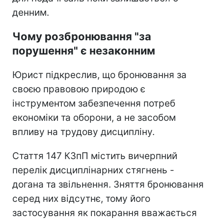
денним.
Чому розбронювання "за
порушення" є незаконним
Юрист підкреслив, що бронювання за
своєю правовою природою є
інструментом забезпечення потреб
економіки та оборони, а не засобом
впливу на трудову дисципліну.
Стаття 147 КЗпП містить вичерпний
перелік дисциплінарних стягнень -
догана та звільнення. Зняття бронювання
серед них відсутнє, тому його
застосування як покарання вважається