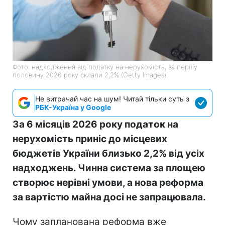
Фото: надходження від податку на нерухомість, за першу
половину 2026 року склали 2,2% (Getty Images)
Не витрачай час на шум! Читай тільки суть з
РБК-Україна у Google
За 6 місяців 2026 року податок на
нерухомість приніс до місцевих
бюджетів України близько 2,2% від усіх
надходжень. Чинна система за площею
створює нерівні умови, а нова реформа
за вартістю майна досі не запрацювала.
Чому запланована реформа вже