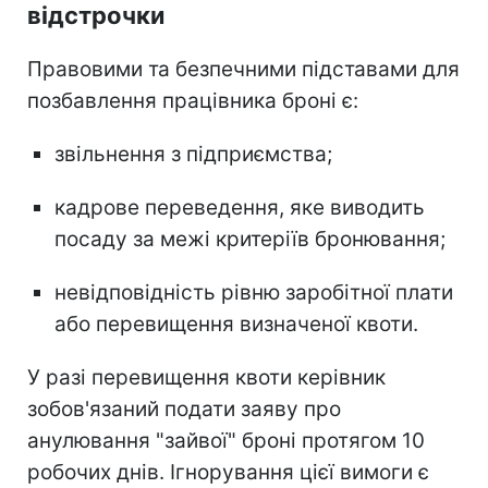
відстрочки
Правовими та безпечними підставами для
позбавлення працівника броні є:
звільнення з підприємства;
кадрове переведення, яке виводить
посаду за межі критеріїв бронювання;
невідповідність рівню заробітної плати
або перевищення визначеної квоти.
У разі перевищення квоти керівник
зобов'язаний подати заяву про
анулювання "зайвої" броні протягом 10
робочих днів. Ігнорування цієї вимоги є