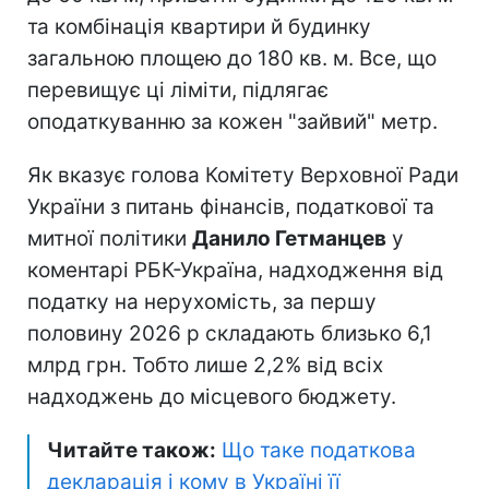
та комбінація квартири й будинку
загальною площею до 180 кв. м. Все, що
перевищує ці ліміти, підлягає
оподаткуванню за кожен "зайвий" метр.
Як вказує голова Комітету Верховної Ради
України з питань фінансів, податкової та
митної політики
Данило Гетманцев
у
коментарі РБК-Україна, надходження від
податку на нерухомість, за першу
половину 2026 р складають близько 6,1
млрд грн. Тобто лише 2,2% від всіх
надходжень до місцевого бюджету.
Читайте також:
Що таке податкова
декларація і кому в Україні її