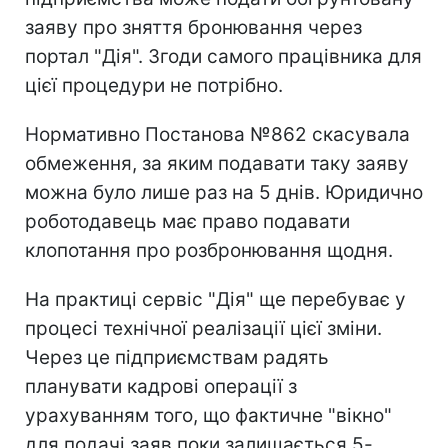
заяву про зняття бронювання через
портал "Дія". Згоди самого працівника для
цієї процедури не потрібно.
Нормативно Постанова №862 скасувала
обмеження, за яким подавати таку заяву
можна було лише раз на 5 днів. Юридично
роботодавець має право подавати
клопотання про розбронювання щодня.
На практиці сервіс "Дія" ще перебуває у
процесі технічної реалізації цієї зміни.
Через це підприємствам радять
планувати кадрові операції з
урахуванням того, що фактичне "вікно"
для подачі заяв поки залишається 5-