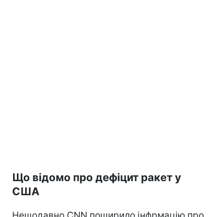
Що відомо про дефіцит ракет у
США
Нещодавно CNN поширило інфрмацію про