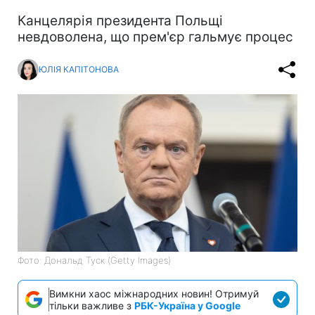
Канцелярія президента Польщі
невдоволена, що прем'єр гальмує процес
ЮЛІЯ КАПІТОНОВА
Фото: Дональд Туск (Getty Images)
Вимкни хаос міжнародних новин! Отримуй
тільки важливе з
РБК-Україна у Google