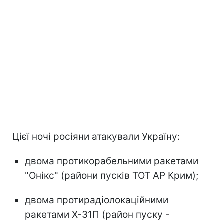
Цієї ночі росіяни атакували Україну:
двома протикорабельними ракетами
"Онікс" (райони пусків ТОТ АР Крим);
двома протирадіолокаційними
ракетами Х-31П (район пуску -