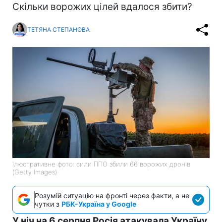
Скільки ворожих цілей вдалося збити?
ТЕТЯНА СТЕПАНОВА
Ілюстративне фото: сили ППО збили 66 ворожих дронів
(Getty Images)
Розумій ситуацію на фронті через факти, а не
чутки з
РБК-Україна у Google
У ніч на 6 серпня Росія атакувала Україну