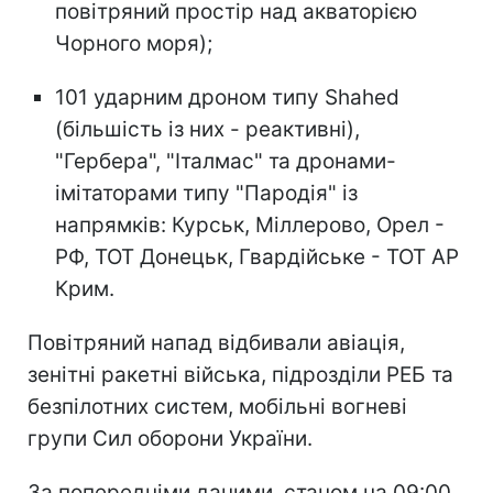
повітряний простір над акваторією
Чорного моря);
101 ударним дроном типу Shahed
(більшість із них - реактивні),
"Гербера", "Італмас" та дронами-
імітаторами типу "Пародія" із
напрямків: Курськ, Міллерово, Орел -
РФ, ТОТ Донецьк, Гвардійське - ТОТ АР
Крим.
Повітряний напад відбивали авіація,
зенітні ракетні війська, підрозділи РЕБ та
безпілотних систем, мобільні вогневі
групи Сил оборони України.
За попередніми даними, станом на 09:00,