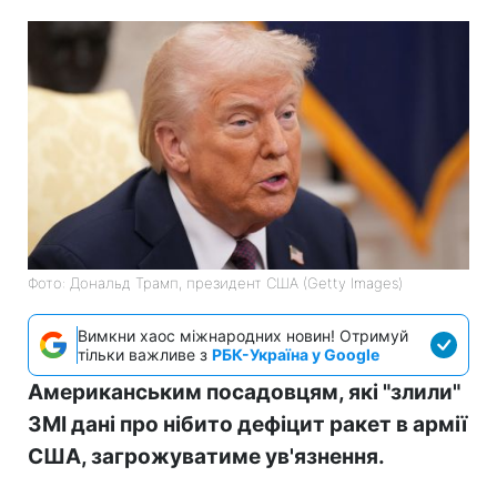
Фото: Дональд Трамп, президент США (Getty Images)
Вимкни хаос міжнародних новин! Отримуй
тільки важливе з
РБК-Україна у Google
Американським посадовцям, які "злили"
ЗМІ дані про нібито дефіцит ракет в армії
США, загрожуватиме ув'язнення.