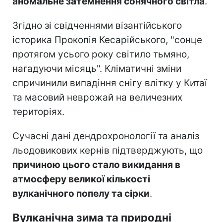
аномальне затемнення сонячного світла
.
Згідно зі свідченнями візантійського
історика Прокопія Кесарійського, "сонце
протягом усього року світило тьмяно,
нагадуючи місяць". Кліматичні зміни
спричинили випадіння снігу влітку у Китаї
та масовий неврожай на величезних
територіях.
Сучасні дані дендрохронології та аналіз
льодовикових кернів підтверджують, що
причиною цього стало викидання в
атмосферу великої кількості
вулканічного попелу та сірки
.
Вулканічна зима та природні