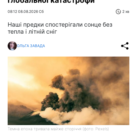
глобальної катастрофи
08:12 08.08.2026 Сб
2 хв
Наші предки спостерігали сонце без
тепла і літній сніг
ОЛЬГА ЗАВАДА
Темна епоха тривала майже сторіччя (фото: Pexels)