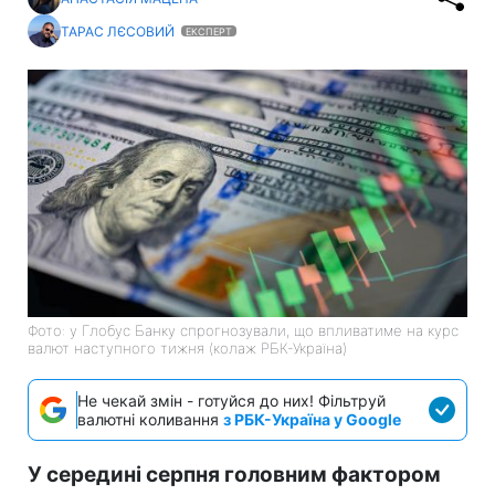
ТАРАС ЛЄСОВИЙ
ЕКСПЕРТ
Фото: у Глобус Банку спрогнозували, що впливатиме на курс
валют наступного тижня (колаж РБК-Україна)
Не чекай змін - готуйся до них! Фільтруй
валютні коливання
з РБК-Україна у Google
У середині серпня головним фактором