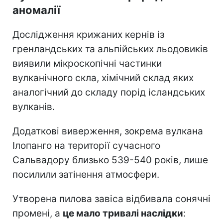
аномалії
Дослідження крижаних кернів із
гренландських та альпійських льодовиків
виявили мікроскопічні частинки
вулканічного скла, хімічний склад яких
аналогічний до складу порід ісландських
вулканів.
Додаткові виверження, зокрема вулкана
Ілопанго на території сучасного
Сальвадору близько 539-540 років, лише
посилили затінення атмосфери.
Утворена пилова завіса відбивала сонячні
промені, а
це мало тривалі наслідки
: