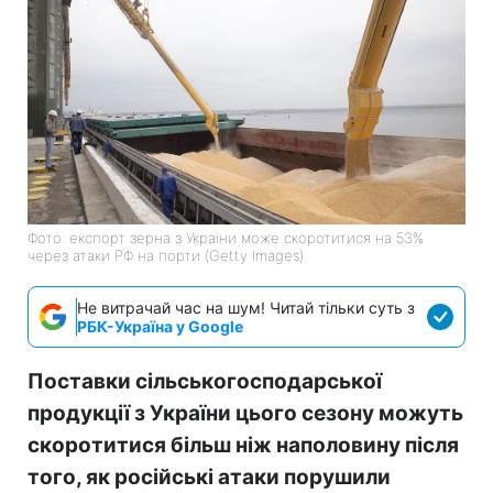
Фото: експорт зерна з України може скоротитися на 53%
через атаки РФ на порти (Getty Images)
Не витрачай час на шум! Читай тільки суть з
РБК-Україна у Google
Поставки сільськогосподарської
продукції з України цього сезону можуть
скоротитися більш ніж наполовину після
того, як російські атаки порушили