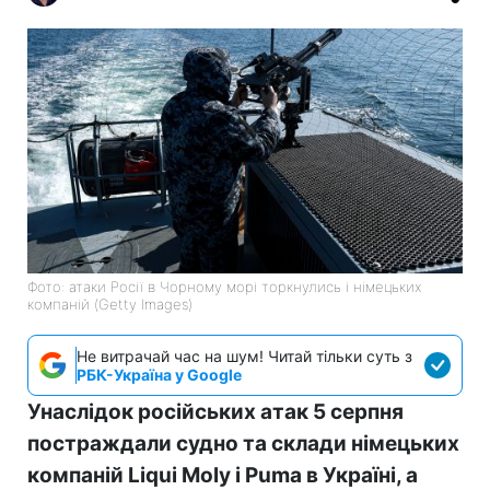
Фото: атаки Росії в Чорному морі торкнулись і німецьких
компаній (Getty Images)
Не витрачай час на шум! Читай тільки суть з
РБК-Україна у Google
Унаслідок російських атак 5 серпня
постраждали судно та склади німецьких
компаній Liqui Moly і Puma в Україні, а