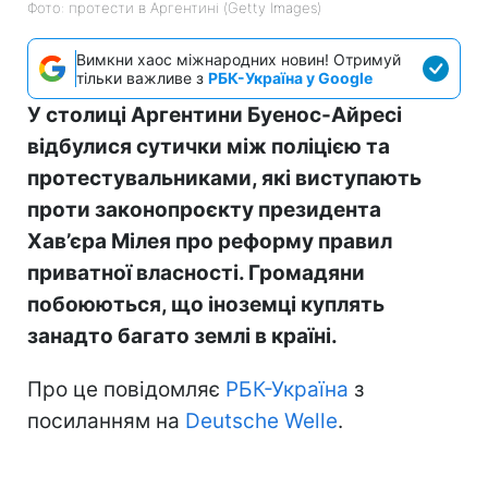
Фото: протести в Аргентині (Getty Images)
Вимкни хаос міжнародних новин! Отримуй
тільки важливе з
РБК-Україна у Google
У столиці Аргентини Буенос-Айресі
відбулися сутички між поліцією та
протестувальниками, які виступають
проти законопроєкту президента
Хав’єра Мілея про реформу правил
приватної власності. Громадяни
побоюються, що іноземці куплять
занадто багато землі в країні.
Про це повідомляє
РБК-Україна
з
посиланням на
Deutsche Welle
.