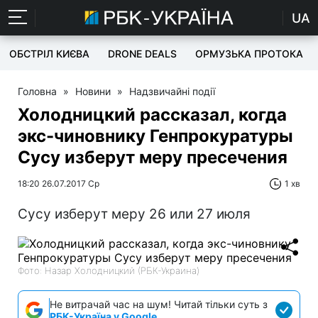
UA
ОБСТРІЛ КИЄВА
DRONE DEALS
ОРМУЗЬКА ПРОТОКА
Головна
»
Новини
»
Надзвичайні події
Холодницкий рассказал, когда
экс-чиновнику Генпрокуратуры
Сусу изберут меру пресечения
18:20 26.07.2017 Ср
1 хв
Сусу изберут меру 26 или 27 июля
Фото: Назар Холодницкий (РБК-Украина)
Не витрачай час на шум! Читай тільки суть з
РБК-Україна у Google