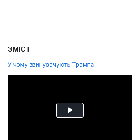
ЗМІСТ
У чому звинувачують Трампа
Play
Video