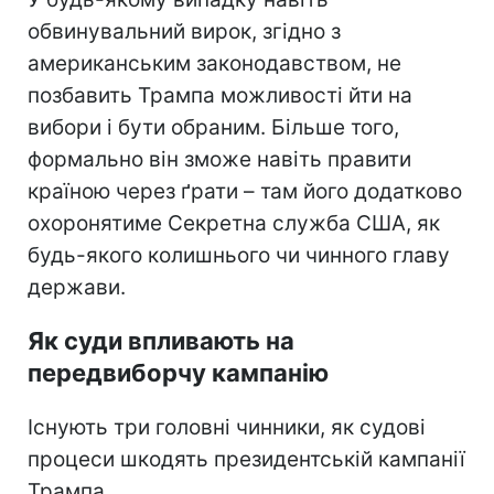
обвинувальний вирок, згідно з
американським законодавством, не
позбавить Трампа можливості йти на
вибори і бути обраним. Більше того,
формально він зможе навіть правити
країною через
ґрати – там його додатково
охоронятиме Секретна служба США, як
будь-якого колишнього чи чинного главу
держави.
Як суди впливають на
передвиборчу кампанію
Існують три головні чинники, як судові
процеси шкодять президентській кампанії
Трампа.