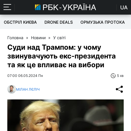
UA
ОБСТРІЛ КИЄВА
DRONE DEALS
ОРМУЗЬКА ПРОТОКА
Головна
»
Новини
»
У світі
Суди над Трампом: у чому
звинувачують екс-президента
та як це впливає на вибори
07:00 06.05.2024 Пн
5 хв
МІЛАН ЛЄЛІЧ