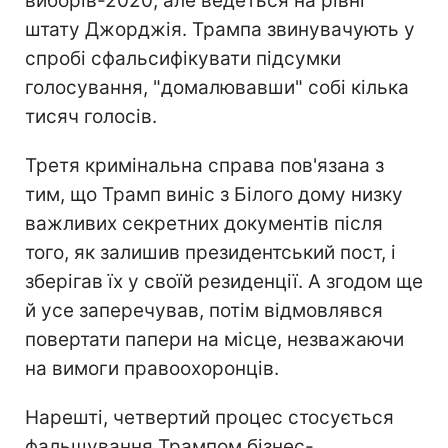
виборів-2020, але ведеться на рівні
штату Джорджія. Трампа звинувачують у
спробі сфальсифікувати підсумки
голосування, "домалювавши" собі кілька
тисяч голосів.
Третя кримінальна справа пов'язана з
тим, що Трамп виніс з Білого дому низку
важливих секретних документів після
того, як залишив президентський пост, і
зберігав їх у своїй резиденції. А згодом ще
й усе заперечував, потім відмовлявся
повертати папери на місце, незважаючи
на вимоги правоохоронців.
Нарешті, четвертий процес стосується
фальшування Трампом бізнес-