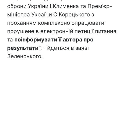
оброни України І.Клименка та Прем'єр-
міністра України С.Корецького з
проханням комплексно опрацювати
порушене в електронній петиції питання
та
поінформувати її автора про
результати
", - йдеться в заяві
Зеленського.