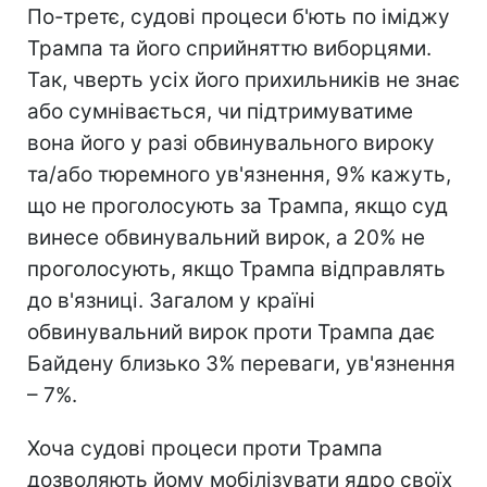
По-третє, судові процеси б'ють по іміджу
Трампа та його сприйняттю виборцями.
Так, чверть усіх його прихильників не знає
або сумнівається, чи підтримуватиме
вона його у разі обвинувального вироку
та/або тюремного ув'язнення, 9% кажуть,
що не проголосують за Трампа, якщо суд
винесе обвинувальний вирок, а 20% не
проголосують, якщо Трампа відправлять
до в'язниці. Загалом у країні
обвинувальний вирок проти Трампа дає
Байдену близько 3% переваги, ув'язнення
– 7%.
Хоча судові процеси проти Трампа
дозволяють йому мобілізувати ядро своїх