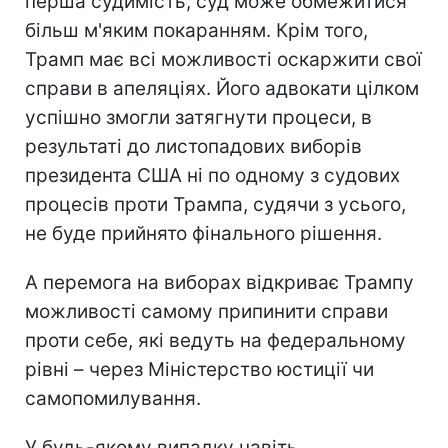
перша судимість, суд може обмежитися
більш м'яким покаранням. Крім того,
Трамп має всі можливості оскаржити свої
справи в апеляціях. Його адвокати цілком
успішно змогли затягнути процеси, в
результаті до листопадових виборів
президента США ні по одному з судових
процесів проти Трампа, судячи з усього,
не буде прийнято фінального рішення.
А перемога на виборах відкриває Трампу
можливості самому припинити справи
проти себе, які ведуть на федеральному
рівні – через Міністерство юстиції чи
самопомилування.
У будь-якому випадку навіть