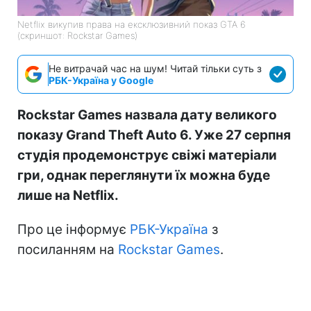
Netflix викупив права на ексклюзивний показ GTA 6
(скриншот: Rockstar Games)
Не витрачай час на шум! Читай тільки суть з
РБК-Україна у Google
Rockstar Games назвала дату великого
показу Grand Theft Auto 6. Уже 27 серпня
студія продемонструє свіжі матеріали
гри, однак переглянути їх можна буде
лише на Netflix.
Про це інформує
РБК-Україна
з
посиланням на
Rockstar Games
.