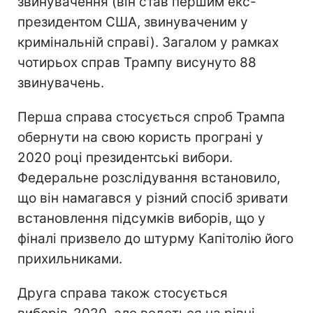
звинувачення (він став першим екс-
президентом США, звинуваченим у
кримінальній справі). Загалом у рамках
чотирьох справ Трампу висунуто 88
звинувачень.
Перша справа стосується спроб Трампа
обернути на свою користь програні у
2020 році президентські вибори.
Федеральне розслідування встановило,
що він намагався у різний спосіб зривати
встановлення підсумків виборів, що у
фіналі призвело до штурму Капітолію його
прихильниками.
Друга справа також стосується