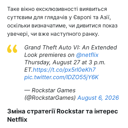
Таке вікно ексклюзивності виявиться
суттєвим для глядачів у Європі та Азії,
оскільки визначатиме, чи дивитися показ
увечері, чи вже наступного ранку.
Grand Theft Auto VI: An Extended
Look premieres on
@netflix
Thursday, August 27 at 3 p.m.
ET.
https://t.co/px5rI0eKh7
pic.twitter.com/IDZO55jY6K
— Rockstar Games
(@RockstarGames)
August 6, 2026
Зміна стратегії Rockstar та інтерес
Netflix