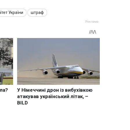
тет України
штраф