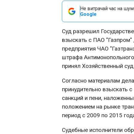
Не витрачай час на шум!
Google
Суд разрешил Государстве
взыскать с ПАО "Газпром"
предприятия ЧАО "Газтранз
штрафа Антимонопольного
принял Хозяйственный суд
Согласно материалам дела
принудительно взыскать с
санкций и пени, наложенн
положением на рынке тран
период с 2009 по 2015 год
Судебные исполнители обра