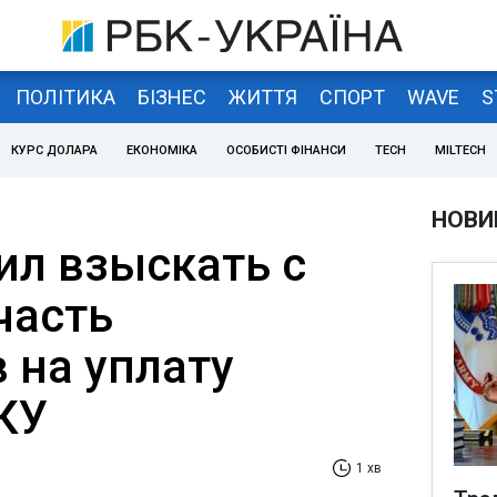
ПОЛІТИКА
БІЗНЕС
ЖИТТЯ
СПОРТ
WAVE
S
КУРС ДОЛАРА
ЕКОНОМІКА
ОСОБИСТІ ФІНАНСИ
TECH
MILTECH
НОВИ
ил взыскать с
часть
 на уплату
КУ
1 хв