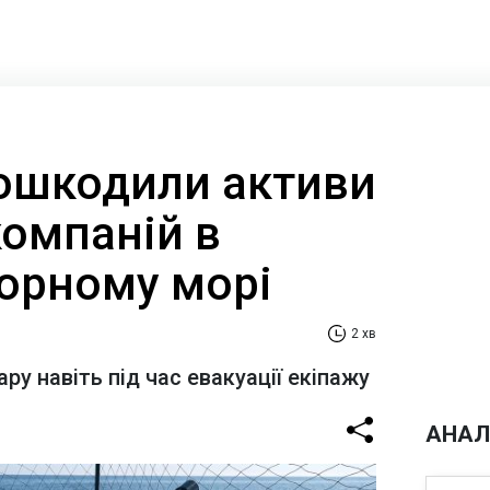
ошкодили активи
компаній в
Чорному морі
2 хв
ару навіть під час евакуації екіпажу
АНАЛ