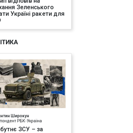
мп відповів на
хання Зеленського
ати Україні ракети для
О
ІТИКА
янтин Широкун
пондент РБК-Україна
бутнє ЗСУ – за