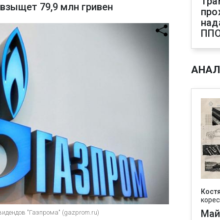
Тра
взыщет 79,9 млн гривен
про
над
ПП
АНАЛ
Кост
корес
Май
видендов "Газпрома" (gazprom.ru)