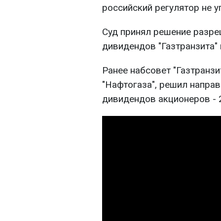
российский регулятор не у
Суд принял решение разре
дивидендов "Газтранзита"
Ранее набсовет "Газтранзи
"Нафтогаза", решил напра
дивидендов акционеров - 2