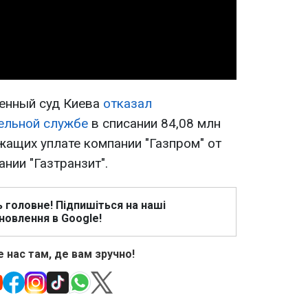
Video
енный суд Киева
отказал
ельной службе
в списании 84,08 млн
жащих уплате компании "Газпром" от
нии "Газтранзит".
ь головне! Підпишіться на наші
новлення в Google!
 нас там, де вам зручно!