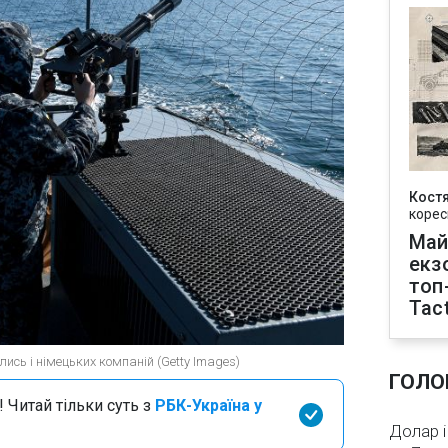
Кост
корес
Май
екз
топ
Tact
лись і німецьких компаній (Getty Images)
ГОЛО
 Читай тільки суть з
РБК-Україна у
Долар і