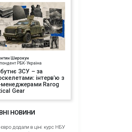
янтин Широкун
пондент РБК-Україна
бутнє ЗСУ – за
оскелетами: інтерв'ю з
-менеджерами Rarog
ical Gear
ВНІ НОВИНИ
 євро додали в ціні: курс НБУ