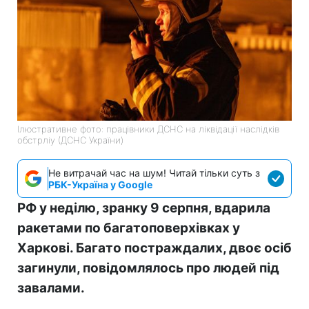
Ілюстративне фото: працівники ДСНС на ліквідації наслідків
обстрліу (ДСНС України)
Не витрачай час на шум! Читай тільки суть з
РБК-Україна у Google
РФ у неділю, зранку 9 серпня, вдарила
ракетами по багатоповерхівках у
Харкові. Багато постраждалих, двоє осіб
загинули, повідомлялось про людей під
завалами.