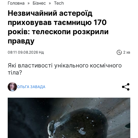
Головна
»
Бізнес
»
Tech
Незвичайний астероїд
приховував таємницю 170
років: телескопи розкрили
правду
08:11 09.08.2026 Нд
2 хв
Які властивості унікального космічного
тіла?
ОЛЬГА ЗАВАДА