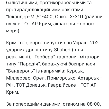
балістичними, протикорабельними та
протирадіолокаційними ракетами:
"Іскандер-М"/С-400, Онікс, Х-31П (райони
пусків ТОТ АР Крим, акваторія Чорного
моря).
Крім того, ворог випустив по Україні 202
ударних дронів типу Shahed (в т.ч.
реактивні), "Гербера" та дрони-імітатори
типу "Пародія", баражуючі боєприпаси
"Бандероль" із напрямків: Курськ,
Міллерово, Орел, Приморсько-Ахтарськ -
РФ., ТОТ Донецьк, Гвардійське - ТОТ АР
Крим.
За попередніми даними, станом на 08:00,