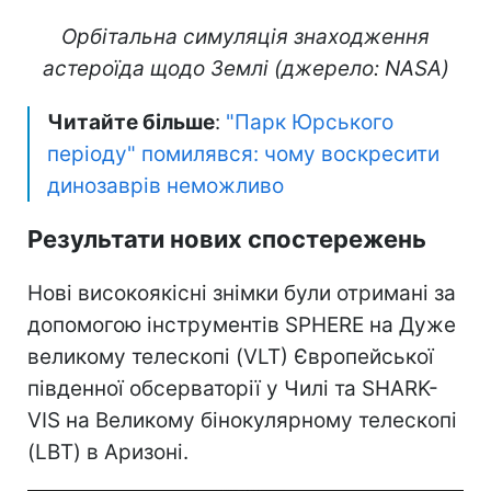
Орбітальна симуляція знаходження
астероїда щодо Землі (джерело: NASA)
Читайте більше
:
"Парк Юрського
періоду" помилявся: чому воскресити
динозаврів неможливо
Результати нових спостережень
Нові високоякісні знімки були отримані за
допомогою інструментів SPHERE на Дуже
великому телескопі (VLT) Європейської
південної обсерваторії у Чилі та SHARK-
VIS на Великому бінокулярному телескопі
(LBT) в Аризоні.