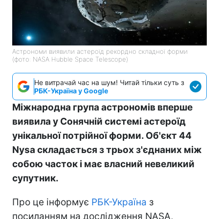
Астрономи виявили астероїд рекордно складної форми
(фото: NASA Hubble Space Telescope)
Не витрачай час на шум! Читай тільки суть з
РБК-Україна у Google
Міжнародна група астрономів вперше
виявила у Сонячній системі астероїд
унікальної потрійної форми. Об'єкт 44
Nysa складається з трьох з'єднаних між
собою часток і має власний невеликий
супутник.
Про це інформує
РБК-Україна
з
посиланням на дослідження NASA,