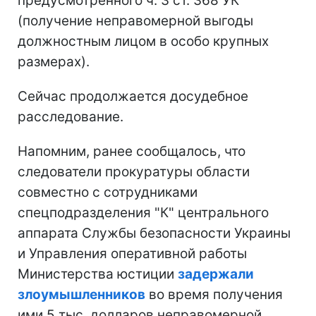
предусмотренного ч. 3 ст. 368 УК
(получение неправомерной выгоды
должностным лицом в особо крупных
размерах).
Сейчас продолжается досудебное
расследование.
Напомним, ранее сообщалось, что
следователи прокуратуры области
совместно с сотрудниками
спецподразделения "К" центрального
аппарата Службы безопасности Украины
и Управления оперативной работы
Министерства юстиции
задержали
злоумышленников
во время получения
ими 5 тыс. долларов неправомерной