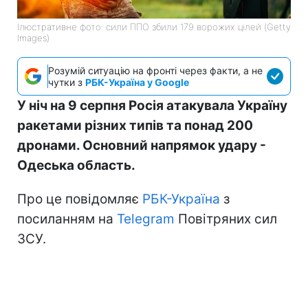
Ілюстративне фото: сили ППО збили 179 ворожих цілей (Getty
Images)
Розумій ситуацію на фронті через факти, а не
чутки з
РБК-Україна у Google
У ніч на 9 серпня Росія атакувала Україну
ракетами різних типів та понад 200
дронами. Основний напрямок удару -
Одеська область.
Про це повідомляє
РБК-Україна
з
посиланням на
Telegram
Повітряних сил
ЗСУ.