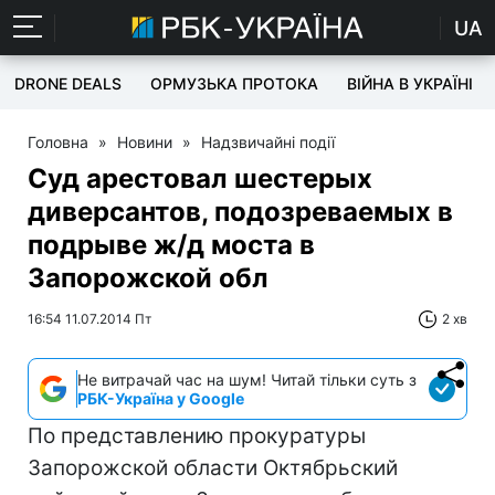
UA
DRONE DEALS
ОРМУЗЬКА ПРОТОКА
ВІЙНА В УКРАЇНІ
Головна
»
Новини
»
Надзвичайні події
Суд арестовал шестерых
диверсантов, подозреваемых в
подрыве ж/д моста в
Запорожской обл
16:54 11.07.2014 Пт
2 хв
Не витрачай час на шум! Читай тільки суть з
РБК-Україна у Google
По представлению прокуратуры
Запорожской области Октябрьский