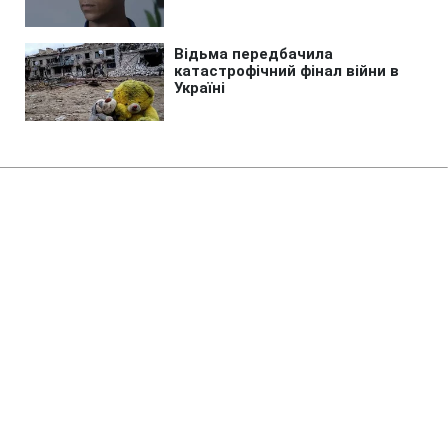
Головна
»
Новини
»
Війна в Україні
Росія вдарила по Україні
дронами і ракетою з Чорного
моря: скільки збила ППО
09:41 10.08.2026 Пн
2 хв
Цілі летіли на Україну одразу з кількох
напрямків