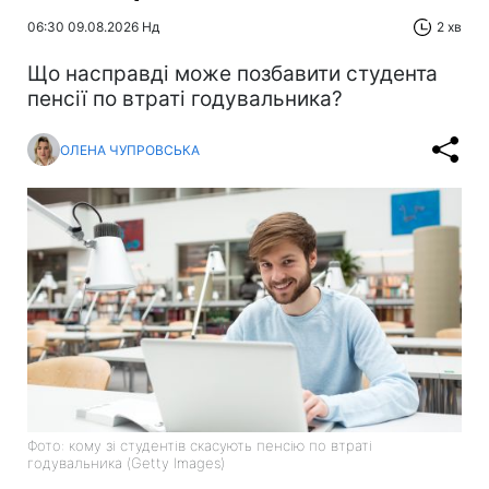
06:30 09.08.2026 Нд
2 хв
Що насправді може позбавити студента
пенсії по втраті годувальника?
ОЛЕНА ЧУПРОВСЬКА
Фото: кому зі студентів скасують пенсію по втраті
годувальника (Getty Imagеs)