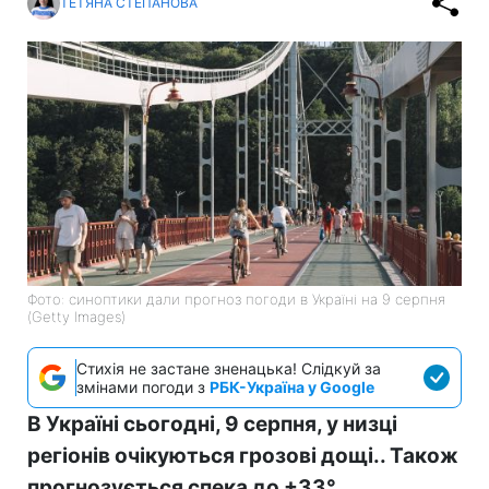
ТЕТЯНА СТЕПАНОВА
Фото: синоптики дали прогноз погоди в Україні на 9 серпня
(Getty Images)
Стихія не застане зненацька! Слідкуй за
змінами погоди з
РБК-Україна у Google
В Україні сьогодні, 9 серпня, у низці
регіонів очікуються грозові дощі.. Також
прогнозується спека до +33°.