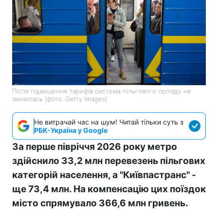
Після підвищення тарифів система пільгового проїзду не
змінилась (фото: Getty Images)
Не витрачай час на шум! Читай тільки суть з
РБК-Україна у Google
За перше півріччя 2026 року метро
здійснило 33,2 млн перевезень пільгових
категорій населення, а "Київпастранс" -
ще 73,4 млн. На компенсацію цих поїздок
місто спрямувало 366,6 млн гривень.