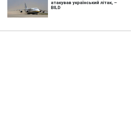
Головна
»
Бізнес
Росія знищила склади з
продукцією JTI та Imperial
Brands, - ЗМІ
21:11 06.08.2026 Чт
2 хв
В Imperial Brands збитки від російських
ударів оцінили у десятки мільйонів
гривень
ВАЛЕРІЙ УЛЬЯНЕНКО