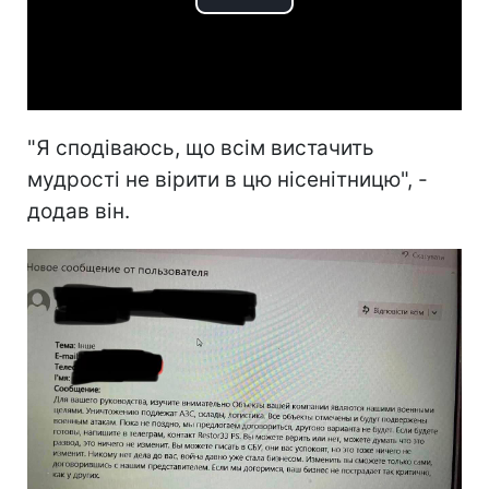
Play
Video
"Я сподіваюсь, що всім вистачить
мудрості не вірити в цю нісенітницю", -
додав він.