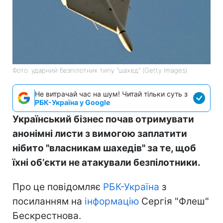
Фото: ударний безпілотник типу "шахед" (Getty Images)
Не витрачай час на шум! Читай тільки суть з
РБК-Україна у Google
Український бізнес почав отримувати
анонімні листи з вимогою заплатити
нібито "власникам шахедів" за те, щоб
їхні обʼєкти не атакували безпілотники.
Про це повідомляє
РБК-Україна
з
посиланням на
інформацію
Сергія "Флеш"
Бескрестнова.