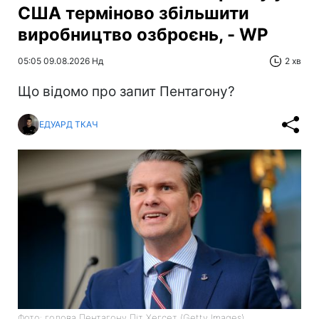
США терміново збільшити
виробництво озброєнь, - WP
05:05 09.08.2026 Нд
2 хв
Що відомо про запит Пентагону?
ЕДУАРД ТКАЧ
Фото: голова Пентагону Піт Хегсет (Getty Images)