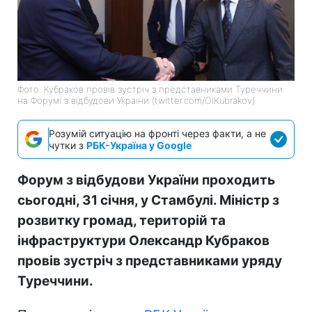
Фото: Кубраков провів зустріч з представниками Туреччини
на Форумі з відбудови України (twitter.com/OlKubrakov)
Розумій ситуацію на фронті через факти, а не
чутки з
РБК-Україна у Google
Форум з відбудови України проходить
сьогодні, 31 січня, у Стамбулі. Міністр з
розвитку громад, територій та
інфраструктури Олександр Кубраков
провів зустріч з представниками уряду
Туреччини.