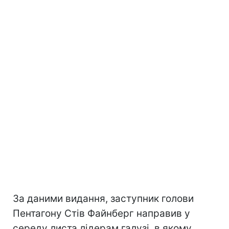
За даними видання, заступник голови
Пентагону Стів Файнберг направив у
середу листа лідерам галузі, в якому