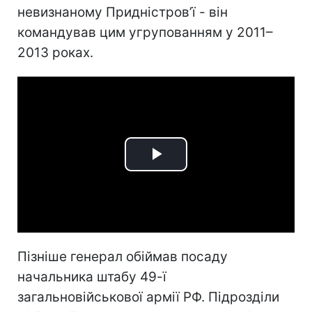
невизнаному Придністров’ї - він
командував цим угрупованням у 2011–
2013 роках.
Play
Video
Пізніше генерал обіймав посаду
начальника штабу 49-ї
загальновійськової армії РФ. Підрозділи