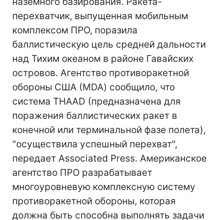
наземного базирования. Ракета-
перехватчик, выпущенная мобильным
комплексом ПРО, поразила
баллистическую цель средней дальности
над Тихим океаном в районе Гавайских
островов. Агентство противоракетной
обороны США (MDA) сообщило, что
система THAAD (предназначена для
поражения баллистических ракет в
конечной или терминальной фазе полета),
"осуществила успешный перехват",
передает Associated Press. Американское
агентство ПРО разрабатывает
многоуровневую комплексную систему
противоракетной обороны, которая
должна быть способна выполнять задачи