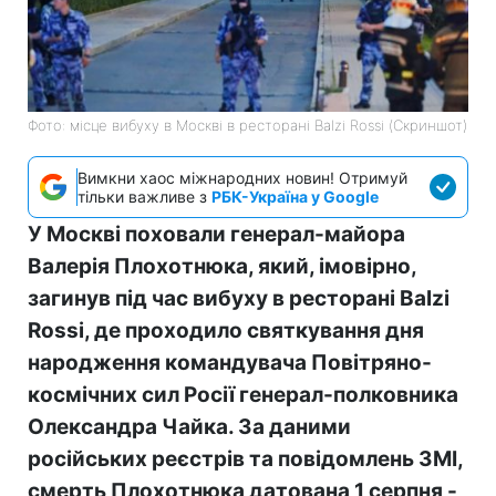
Фото: місце вибуху в Москві в ресторані Balzi Rossi (Скриншот)
Вимкни хаос міжнародних новин! Отримуй
тільки важливе з
РБК-Україна у Google
У Москві поховали генерал-майора
Валерія Плохотнюка, який, імовірно,
загинув під час вибуху в ресторані Balzi
Rossi, де проходило святкування дня
народження командувача Повітряно-
космічних сил Росії генерал-полковника
Олександра Чайка. За даними
російських реєстрів та повідомлень ЗМІ,
смерть Плохотнюка датована 1 серпня -