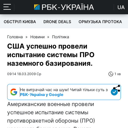
UA
ОБСТРІЛ КИЄВА
DRONE DEALS
ОРМУЗЬКА ПРОТОКА
Головна
»
Новини
»
Політика
США успешно провели
испытание системы ПРО
наземного базирования.
09:14 18.03.2009 Ср
1 хв
Не витрачай час на шум! Читай тільки суть з
РБК-Україна у Google
Американские военные провели
успешное испытание системы
противоракетной обороны (ПРО)