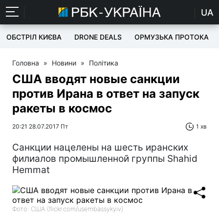
UA
ОБСТРІЛ КИЄВА
DRONE DEALS
ОРМУЗЬКА ПРОТОКА
Головна
»
Новини
»
Політика
США вводят новые санкции
против Ирана в ответ на запуск
ракеты в космос
20:21 28.07.2017 Пт
1 хв
Санкции нацелены на шесть иранских
филиалов промышленной группы Shahid
Hemmat
Фото: США (flickr.com/usembassykyiv)