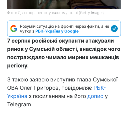
Фото: Двоє поранених у важкому стані (Getty Images)
Розумій ситуацію на фронті через факти, а не
чутки з
РБК-Україна у Google
7 серпня російські окупанти атакували
ринок у Сумській області, внаслідок чого
постраждало чимало мирних мешканців
регіону.
З такою заявою виступив глава Сумської
ОВА Олег Григоров, повідомляє
РБК-
Україна
з посиланням на його
допис
у
Telegram.