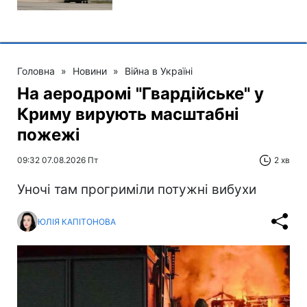
Головна
»
Новини
»
Війна в Україні
На аеродромі "Гвардійське" у
Криму вирують масштабні
пожежі
09:32 07.08.2026 Пт
2 хв
Уночі там прогриміли потужні вибухи
ЮЛІЯ КАПІТОНОВА