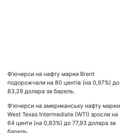
Ф’ючерси на нафту марки Brent
подорожчали на 80 центів (на 0,97%) до
83,29 долара за барель.
Ф’ючерси на американську нафту марки
West Texas Intermediate (WTI) зросли на
64 центи (на 0,83%) до 77,93 долара за
барель.