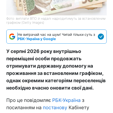
Фото: виплати ВПО й надалі надходитимуть за встановленим
графіком (Getty Images)
Не витрачай час на шум! Читай тільки суть з
РБК-Україна у Google
У серпні 2026 року внутрішньо
переміщені особи продовжать
отримувати державну допомогу на
проживання за встановленим графіком,
однак окремим категоріям переселенців
необхідно вчасно оновити свої дані.
Про це повідомляє
РБК-Україна
з
посиланням на
постанову
Кабінету