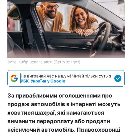
Фото: вибір нового авто (Getty Images)
Не витрачай час на шум! Читай тільки суть з
РБК-Україна у Google
За привабливими оголошеннями про
продаж автомобілів в інтернеті можуть
ховатися шахраї, які намагаються
виманити передоплату або продати
неіснуючий автомобіль. Правоохоронці