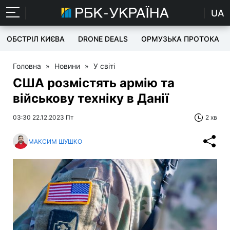
UA
ОБСТРІЛ КИЄВА
DRONE DEALS
ОРМУЗЬКА ПРОТОКА
Головна
»
Новини
»
У світі
США розмістять армію та
військову техніку в Данії
03:30 22.12.2023 Пт
2 хв
МАКСИМ ШУШКО