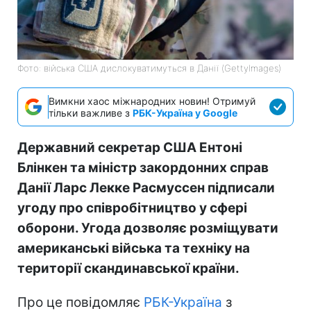
Фото: війська США дислокуватимуться в Данії (GettyImages)
Вимкни хаос міжнародних новин! Отримуй
тільки важливе з
РБК-Україна у Google
Державний секретар США Ентоні
Блінкен та міністр закордонних справ
Данії Ларс Лекке Расмуссен підписали
угоду про співробітництво у сфері
оборони. Угода дозволяє розміщувати
американські війська та техніку на
території скандинавської країни.
Про це повідомляє
РБК-Україна
з