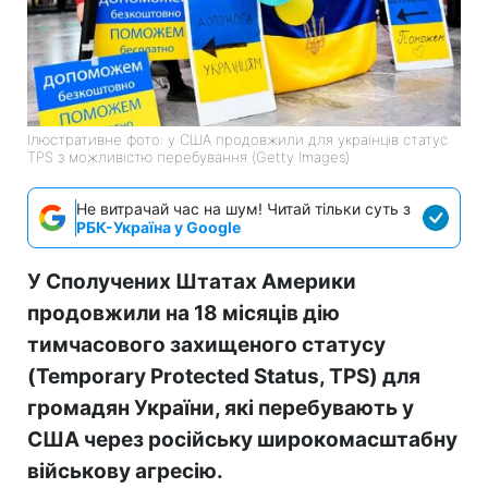
Ілюстративне фото: у США продовжили для українців статус
TPS з можливістю перебування (Getty Images)
Не витрачай час на шум! Читай тільки суть з
РБК-Україна у Google
У Сполучених Штатах Америки
продовжили на 18 місяців дію
тимчасового захищеного статусу
(Temporary Protected Status, TPS) для
громадян України, які перебувають у
США через російську широкомасштабну
військову агресію.