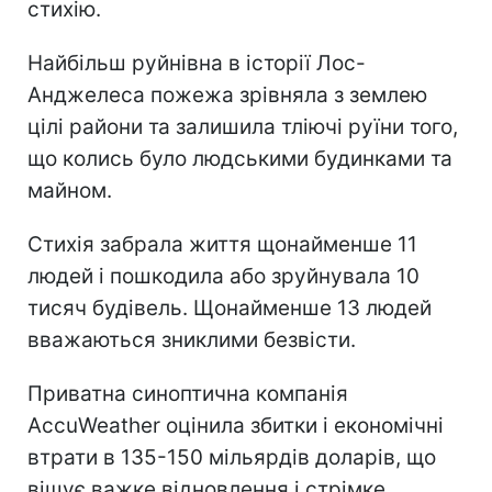
стихію.
Найбільш руйнівна в історії Лос-
Анджелеса пожежа зрівняла з землею
цілі райони та залишила тліючі руїни того,
що колись було людськими будинками та
майном.
Стихія забрала життя щонайменше 11
людей і пошкодила або зруйнувала 10
тисяч будівель. Щонайменше 13 людей
вважаються зниклими безвісти.
Приватна синоптична компанія
AccuWeather оцінила збитки і економічні
втрати в 135-150 мільярдів доларів, що
віщує важке відновлення і стрімке