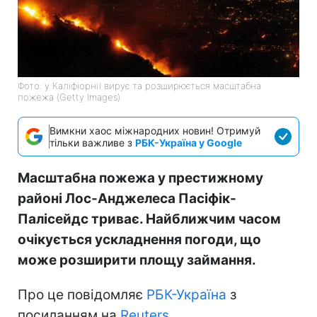
Фото: у Каліфіорнії вирує та розширюється масштабна
пожежа (Getty Images)
Вимкни хаос міжнародних новин! Отримуй
тільки важливе з
РБК-Україна у Google
Масштабна пожежа у престижному
районі Лос-Анджелеса Пасіфік-
Палісейдс триває. Найближчим часом
очікується ускладнення погоди, що
може розширити площу займання.
Про це повідомляє
РБК-Україна
з
посиланням на
Reuters.