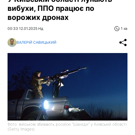
вибухи, ППО працює по
ворожих дронах
00:33 12.01.2025 Нд
1 хв
ВАЛЕРІЙ САВИЦЬКИЙ
Фото: військові збивають російскі "Шахеди" у Київській області
(Getty Images)