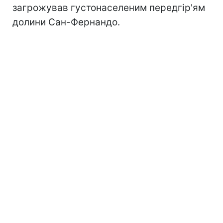
загрожував густонаселеним передгір'ям
долини Сан-Фернандо.