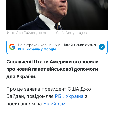
Фото: Джо Байден, президент США (Getty Images)
Не витрачай час на шум! Читай тільки суть з
РБК-Україна у Google
Сполучені Штати Америки оголосили
про новий пакет військової допомоги
для України.
Про це заявив президент США Джо
Байден, повідомляє
РБК-Україна
з
посиланням на
Білий дім.