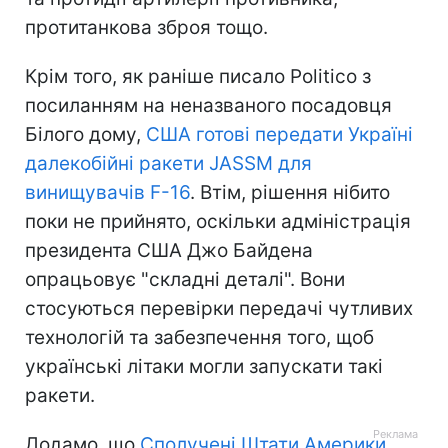
протитанкова зброя тощо.
Крім того, як раніше писало Politico з
посиланням на неназваного посадовця
Білого дому,
США готові передати Україні
далекобійні ракети JASSM для
винищувачів F-16
. Втім, рішення нібито
поки не прийнято, оскільки адміністрація
президента США Джо Байдена
опрацьовує "складні деталі". Вони
стосуються перевірки передачі чутливих
технологій та забезпечення того, щоб
українські літаки могли запускати такі
ракети.
Додамо, що
Сполучені Штати Америки