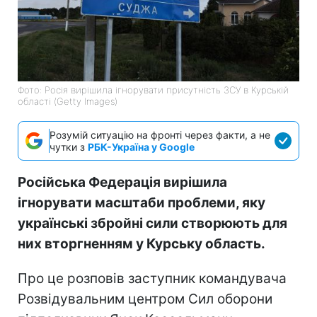
Фото: Росія вирішила ігнорувати присутність ЗСУ в Курській
області (Getty Images)
Розумій ситуацію на фронті через факти, а не
чутки з
РБК-Україна у Google
Російська Федерація вирішила
ігнорувати масштаби проблеми, яку
українські збройні сили створюють для
них вторгненням у Курську область.
Про це розповів заступник командувача
Розвідувальним центром Сил оборони