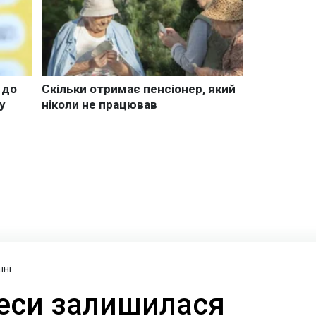
їні
еси залишилася