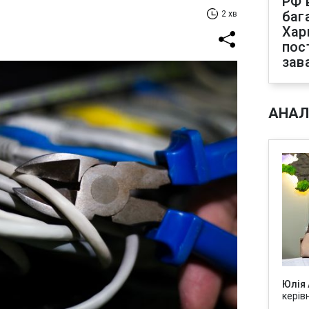
РФ 
баг
2 хв
Хар
пос
зав
АНАЛ
Юлія
керів