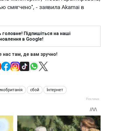
ю смягчено", - заявила Akamai в
ь головне! Підпишіться на наші
новлення в Google!
 нас там, де вам зручно!
икобританія
сбой
Інтернет