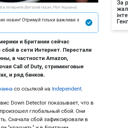
За р
й в Интернете (Виталий Носач, РБК-Украина)
жал
інт
их новин! Отримуй тільки важливе з
Ген
мерики и Британии сейчас
сбой в сети Интернет. Перестали
ины, в частности Amazon,
чая Call of Duty, стриминговые
ax, и ряд банков.
раина
со ссылкой на
Independent
.
вис Down Detector показывает, что в
 произошел глобальный сбой. Они
ть. Сначала сбой зафиксировали в
ли "краснеть" и в Британии.