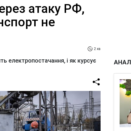
через атаку РФ,
нспорт не
2 хв
ть електропостачання, і як курсує
АНАЛ