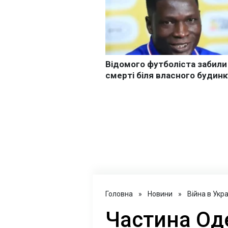
Головна
»
Новини
»
Війна в Укра
Частина Од