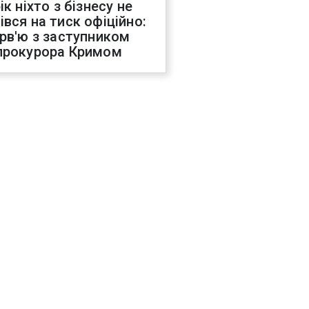
ік ніхто з бізнесу не
івся на тиск офіційно:
ерв'ю з заступником
прокурора Кримом