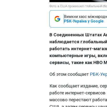
Фото: в США произошел глобальный сбо
Вимкни хаос міжнародн
РБК-Україна у Google
В Соединенных Штатах А
наблюдается глобальный 
работать интернет-магаз
компьютерные игры, вклю
сервисы, такие как HBO M
Об этом сообщает
РБК-Ук
Как сообщает издание, сер
работе интернет-сервисов
массово перестают работа
США, а затем сервисы нача