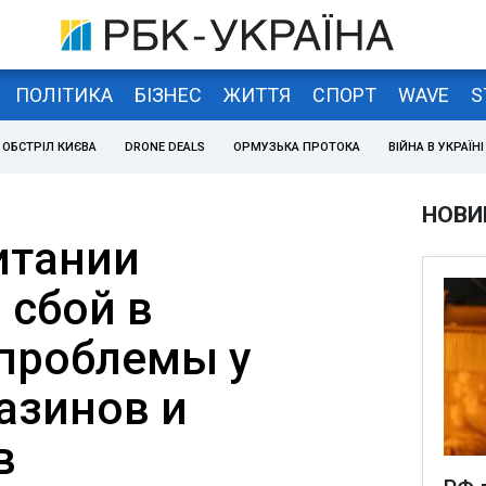
ПОЛІТИКА
БІЗНЕС
ЖИТТЯ
СПОРТ
WAVE
S
ОБСТРІЛ КИЄВА
DRONE DEALS
ОРМУЗЬКА ПРОТОКА
ВІЙНА В УКРАЇНІ
НОВИ
итании
 сбой в
 проблемы у
азинов и
в