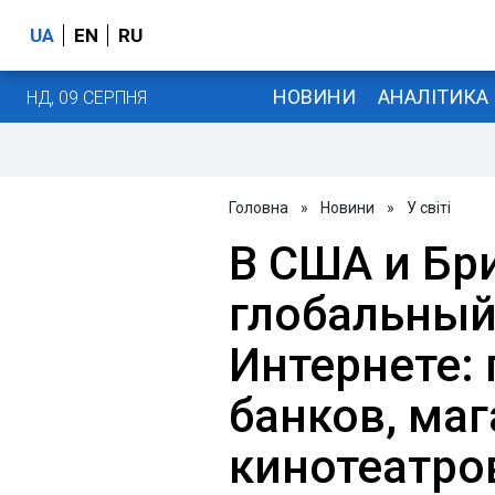
UA
EN
RU
НОВИНИ
АНАЛІТИКА
НД, 09 СЕРПНЯ
Головна
»
Новини
»
У світі
В США и Бр
глобальный
Интернете:
банков, маг
кинотеатро