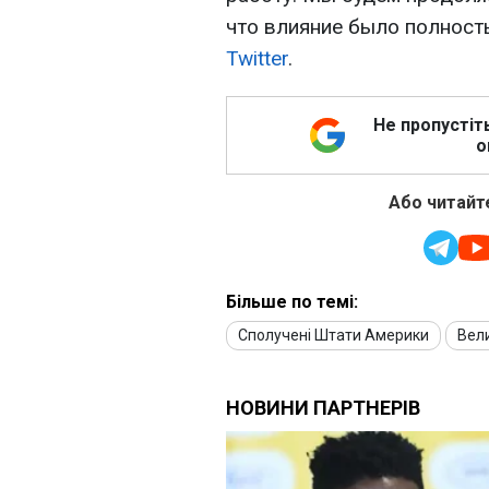
что влияние было полность
Twitter
.
Не пропустіт
о
Або читайте
Більше по темі:
Сполучені Штати Америки
Вел