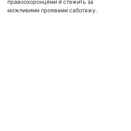
правоохоронцями й стежить за
можливими проявами саботажу.