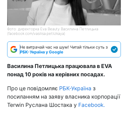
Фото: директорка Eva Beauty Василина Петлицька
(facebook.com/vasilisa.petlizkaya)
Не витрачай час на шум! Читай тільки суть з
РБК-Україна у Google
Василина Петлицька працювала в EVA
понад 10 років на керівних посадах.
Про це повідомляє
РБК-Україна
з
посиланням на заяву власника корпорації
Terwin Руслана Шостака у
Facebook.