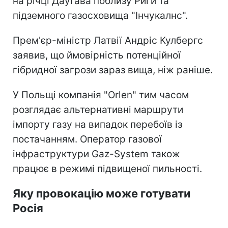
на річці Даугава поблизу Риги та
підземного газосховища "Інчукалнс".
Прем'єр-міністр Латвії Андріс Кулбергс
заявив, що ймовірність потенційної
гібридної загрози зараз вища, ніж раніше.
У Польщі компанія "Orlen" тим часом
розглядає альтернативні маршрути
імпорту газу на випадок перебоїв із
постачанням. Оператор газової
інфраструктури Gaz-System також
працює в режимі підвищеної пильності.
Яку провокацію може готувати
Росія