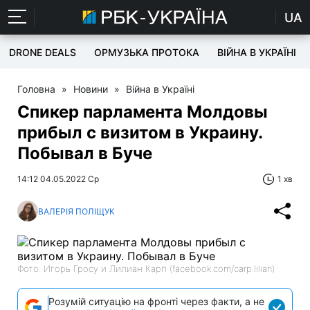
UA
DRONE DEALS
ОРМУЗЬКА ПРОТОКА
ВІЙНА В УКРАЇНІ
Головна
»
Новини
»
Війна в Україні
Спикер парламента Молдовы
прибыл с визитом в Украину.
Побывал в Буче
14:12 04.05.2022 Ср
1 хв
ВАЛЕРІЯ ПОЛІЩУК
Фото: Игорь Гросу и Лилиан Карп (facebook.com/carp.lilian)
Розумій ситуацію на фронті через факти, а не