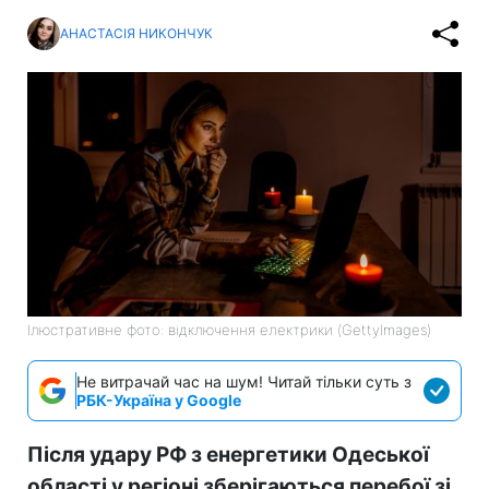
АНАСТАСІЯ НИКОНЧУК
Ілюстративне фото: відключення електрики (GettyImages)
Не витрачай час на шум! Читай тільки суть з
РБК-Україна у Google
Після удару РФ з енергетики Одеської
області у регіоні зберігаються перебої зі