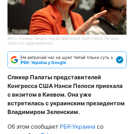
Фото: спикер Палаты представителей США Нэнси Пелоси
(flickr.com gageskidmore)
Не витрачай час на шум! Читай тільки суть з
РБК-Україна у Google
Спикер Палаты представителей
Конгресса США Нэнси Пелоси приехала
с визитом в Киевом. Она уже
встретилась с украинским президентом
Владимиром Зеленским.
Об этом сообщает
РБК-Украина
со