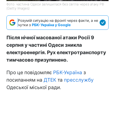
Фото: частина Одеси залишилася без світла через атаку РФ
(Getty Images)
Розумій ситуацію на фронті через факти, а не
чутки з
РБК-Україна у Google
Після нічної масованої атаки Росії 9
серпня у частині Одеси зникла
електроенергія. Рух електротранспорту
тимчасово призупинено.
Про це повідомляє
РБК-Україна
з
посиланням на
ДТЕК
та
пресслужбу
Одеської міської ради.