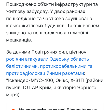
Пошкоджено об’єкти інфраструктури та
житлову забудову. У двох районах
пошкоджено та частково зруйновано
кілька житлових будинків. Також вогнем
знищено та пошкоджено автомобілі
мешканців.
За даними Повітряних сил, цієї ночі
росіяни атакували Одеську область
балістичними, протикорабельними та
протирадіолокаційними ракетами
:
"Іскандер-М"/С-400, Онікс, Х-31П (райони
пусків ТОТ АР Крим, акваторія Чорного
моря).
Не пропустіть головне! Підпишіться на