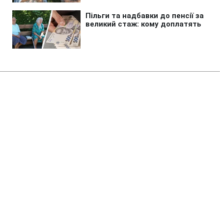
Головна
»
Новини
»
Політика
У Фінляндії готуються до
можливої провокації РФ проти
НАТО з українськими дронами
09:26 09.08.2026 Нд
2 хв
Росія може вдатися до методів КДБ,
готуючи нову провокацію
МАРІЯ НАУМЕНКО