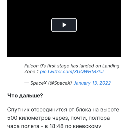
Play
Video
Falcon 9’s first stage has landed on Landing
Zone 1
pic.twitter.com/XUQWHtB7kJ
— SpaceX (@SpaceX)
January 13, 2022
Что дальше?
Спутник отсоединится от блока на высоте
500 километров через, почти, полтора
часа полета - в 18:48 по киевскому