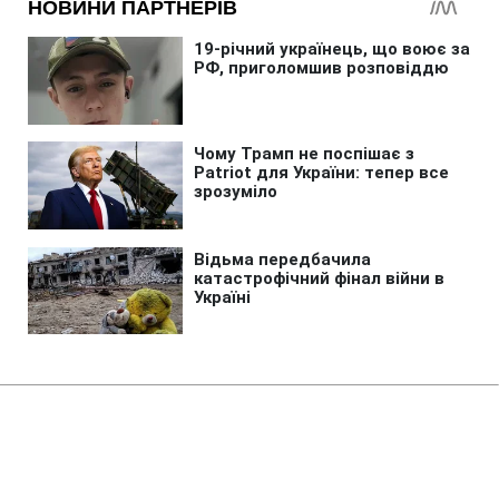
Головна
»
Бізнес
У 250 академічних ліцеях