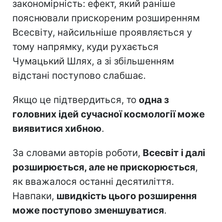
закономірність: ефект, який раніше
пояснювали прискореним розширенням
Всесвіту, найсильніше проявляється у
тому напрямку, куди рухається
Чумацький Шлях, а зі збільшенням
відстані поступово слабшає.
Якщо це підтвердиться, то
одна з
головних ідей сучасної космології може
виявитися хибною
.
За словами авторів роботи,
Всесвіт і далі
розширюється, але не прискорюється
,
як вважалося останні десятиліття.
Навпаки,
швидкість цього розширення
може поступово зменшуватися
.