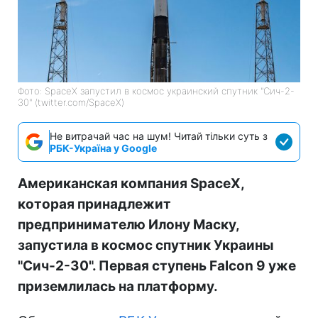
Фото: SpaceX запустил в космос украинский спутник "Сич-2-
30" (twitter.com/SpaceX)
Не витрачай час на шум! Читай тільки суть з
РБК-Україна у Google
Американская компания SpaceX,
которая принадлежит
предпринимателю Илону Маску,
запустила в космос спутник Украины
"Сич-2-30". Первая ступень Falcon 9 уже
приземлилась на платформу.