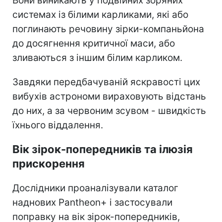
Вони виникають у подвійних зоряних
системах із білими карликами, які або
поглинають речовину зірки-компаньйона
до досягнення критичної маси, або
зливаються з іншим білим карликом.
Завдяки передбачуваній яскравості цих
вибухів астрономи вираховують відстань
до них, а за червоним зсувом - швидкість
їхнього віддалення.
Вік зірок-попередників та ілюзія
прискорення
Дослідники проаналізували каталог
наднових Pantheon+ і застосували
поправку на вік зірок-попередників,