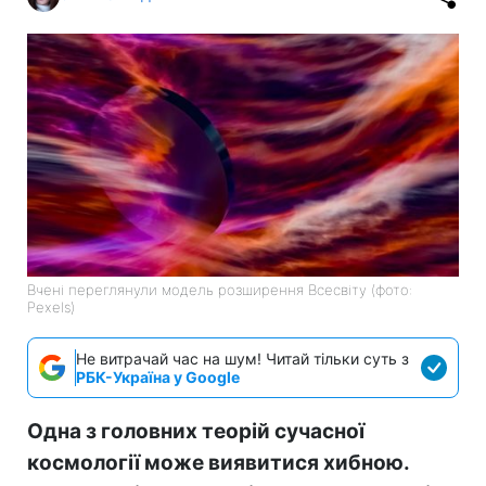
Вчені переглянули модель розширення Всесвіту (фото:
Pexels)
Не витрачай час на шум! Читай тільки суть з
РБК-Україна у Google
Одна з головних теорій сучасної
космології може виявитися хибною.