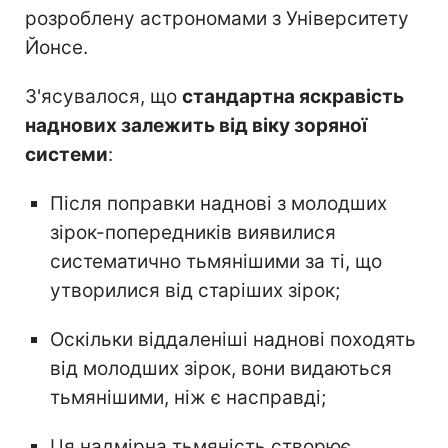
розроблену астрономами з Університету
Йонсе.
З'ясувалося, що
стандартна яскравість
наднових залежить від віку зоряної
системи
:
Після поправки наднові з молодших
зірок-попередників виявилися
систематично тьмянішими за ті, що
утворилися від старіших зірок;
Оскільки віддаленіші наднові походять
від молодших зірок, вони видаються
тьмянішими, ніж є насправді;
Ця надмірна тьмяність створює