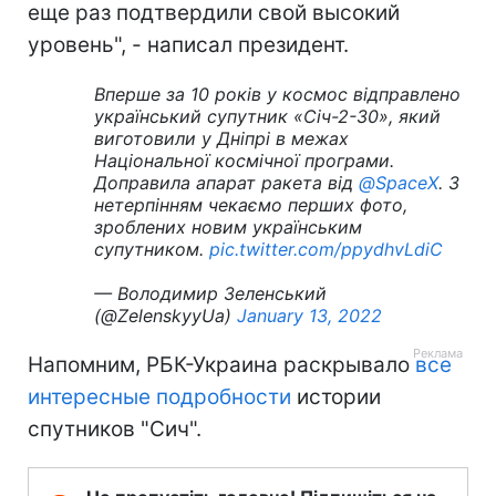
еще раз подтвердили свой высокий
уровень", - написал президент.
Вперше за 10 років у космос відправлено
український супутник «Січ-2-30», який
виготовили у Дніпрі в межах
Національної космічної програми.
Доправила апарат ракета від
@SpaceX
. З
нетерпінням чекаємо перших фото,
зроблених новим українським
супутником.
pic.twitter.com/ppydhvLdiC
— Володимир Зеленський
(@ZelenskyyUa)
January 13, 2022
Напомним, РБК-Украина раскрывало
все
интересные подробности
истории
спутников "Сич".