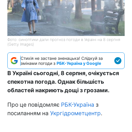
Фото: синоптики дали прогноз погоди в Україні на 8 серпня
(Getty Images)
Стихія не застане зненацька! Слідкуй за
змінами погоди з
РБК-Україна у Google
В Україні сьогодні, 8 серпня, очікується
спекотна погода. Однак більшість
областей накриють дощі з грозами.
Про це повідомляє
РБК-Україна
з
посиланням на
Укргідрометцентр
.