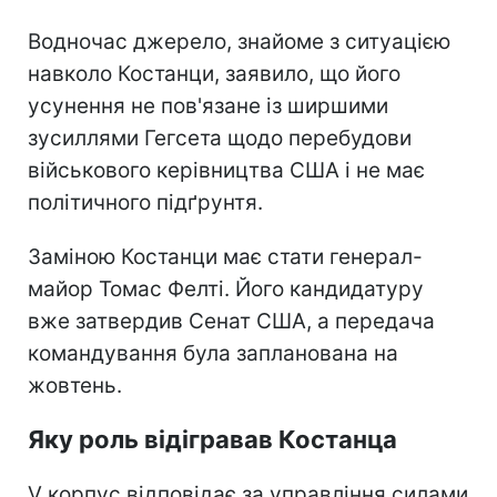
Водночас джерело, знайоме з ситуацією
навколо Костанци, заявило, що його
усунення не пов'язане із ширшими
зусиллями Гегсета щодо перебудови
військового керівництва США і не має
політичного підґрунтя.
Заміною Костанци має стати генерал-
майор Томас Фелті. Його кандидатуру
вже затвердив Сенат США, а передача
командування була запланована на
жовтень.
Яку роль відігравав Костанца
V корпус відповідає за управління силами