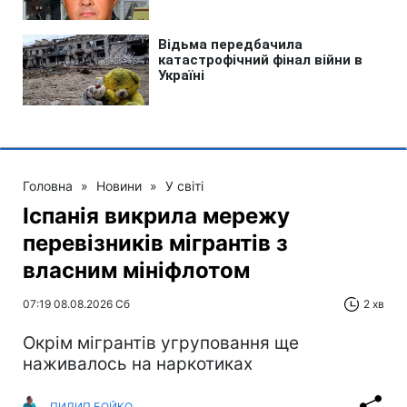
Головна
»
Новини
»
У світі
Іспанія викрила мережу
перевізників мігрантів з
власним мініфлотом
07:19 08.08.2026 Сб
2 хв
Окрім мігрантів угруповання ще
наживалось на наркотиках
ПИЛИП БОЙКО