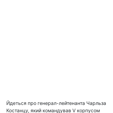
Йдеться про генерал-лейтенанта Чарльза
Костанцу, який командував V корпусом