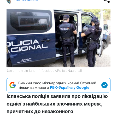
Фото: поліція Іспанії (facebook/PoliciaNacional)
Вимкни хаос міжнародних новин! Отримуй
тільки важливе з
РБК-Україна у Google
Іспанська поліція заявила про ліквідацію
однієї з найбільших злочинних мереж,
причетних до незаконного