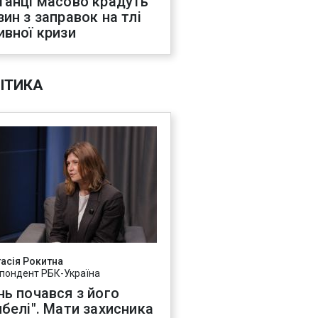
танці масово крадуть
зин з заправок на тлі
ивної кризи
ІТИКА
асія Рокитна
пондент РБК-Україна
нь почався з його
ибелі". Мати захисника