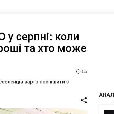
 у серпні: коли
роші та хто може
2 хв
селенців варто поспішити з
АНАЛ