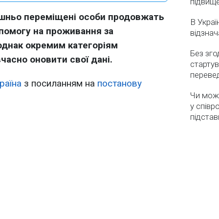
підвищ
рішньо переміщені особи продовжать
В Украї
помогу на проживання за
відзнач
однак окремим категоріям
Без зго
часно оновити свої дані.
стартув
перевед
раїна
з посиланням на
постанову
Чи мож
у співр
підстав