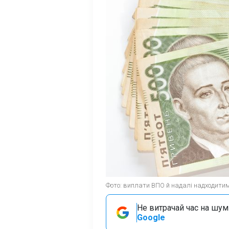
Фото: виплати ВПО й надалі надходитим
Не витрачай час на шум!
Google