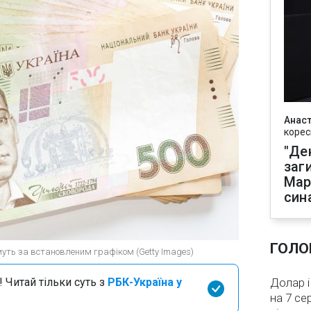
Анаст
корес
"Де
заг
Мар
син
ГОЛО
уть за встановленим графіком (Getty Images)
 Читай тільки суть з
РБК-Україна у
Долар і
на 7 се