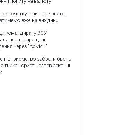
ення попиту на валюту
ні започаткували нове свято,
атимемо вже на вихідних
ди командира: у ЗСУ
али перші спрощені
ення через "Армія+"
е підприємство забрати бронь
обітника: юрист назвав законні
и