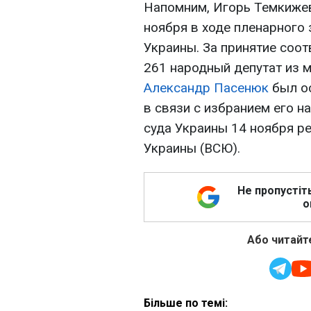
Напомним, Игорь Темкижев
ноября в ходе пленарного
Украины. За принятие соо
261 народный депутат из 
Александр Пасенюк
был о
в связи с избранием его н
суда Украины 14 ноября р
Украины (ВСЮ).
Не пропустіт
о
Або читайте
Більше по темі: