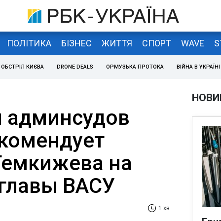
ПОЛІТИКА
БІЗНЕС
ЖИТТЯ
СПОРТ
WAVE
S
ОБСТРІЛ КИЄВА
DRONE DEALS
ОРМУЗЬКА ПРОТОКА
ВІЙНА В УКРАЇНІ
НОВИ
й админсудов
комендует
Темкижева на
главы ВАСУ
1 хв