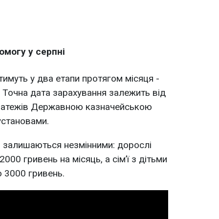
могу у серпні
тимуть у два етапи протягом місяця -
. Точна дата зарахування залежить від
латежів Державною казначейською
установами.
і залишаються незмінними: дорослі
000 гривень на місяць, а сімʼї з дітьми
о 3000 гривень.