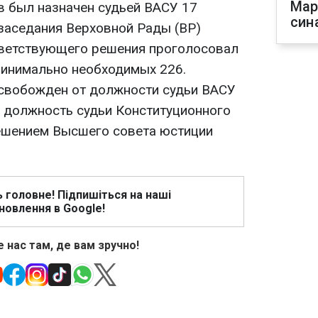
Мар
 был назначен судьей ВАСУ 17
син
 заседания Верховной Рады (ВР)
тветствующего решения проголосовал
минимально необходимых 226.
свобожден от должности судьи ВАСУ
а должность судьи Конституционного
ешением Высшего совета юстиции
ь головне! Підпишіться на наші
новлення в Google!
 нас там, де вам зручно!