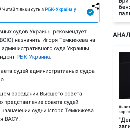
Бри
бен
 Читай тільки суть з
РБК-Україна у
пал
вных судов Украины рекомендует
АНАЛ
ВСЮ) назначить Игоря Темкижева на
 административного суда Украины
ондент
РБК-Украина
.
овета судей административных судов
о.
ющем заседании Высшего совета
о представление совета судей
Анаст
 назначении судьи Игоря Темкижева
корес
я ВАСУ.
"Де
заг