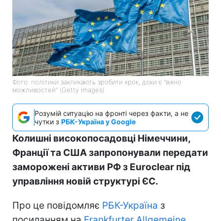
Фото: політики закликають зробити крок, доки є "вікно
можливостей" (Getty Images)
Розумій ситуацію на фронті через факти, а не
чутки з
РБК-Україна у Google
Колишні високопосадовці Німеччини,
Франції та США запропонували передати
заморожені активи РФ з Euroclear під
управління новій структурі ЄС.
Про це повідомляє
РБК-Україна
з
посиланням на
Frankfurter Allgemeine