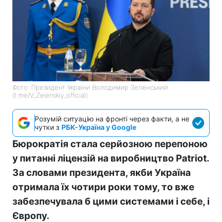
Фото: Президент України Володимир Зеленський
(t.me/V_Zelenskiy_official)
Розумій ситуацію на фронті через факти, а не
чутки з
РБК-Україна у Google
Бюрократія стала серйозною перепоною
у питанні ліцензій на виробництво Patriot.
За словами президента, якби Україна
отримала їх чотири роки тому, то вже
забезпечувала б цими системами і себе, і
Європу.