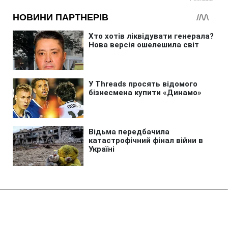
Головна
»
Життя
»
Суспільство
Не лише Дністер: які річки