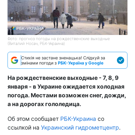
Фото: прогноз погоды на рождественские выходные
(Виталий Носач, РБК-Украина)
Стихія не застане зненацька! Слідкуй за
змінами погоди з
РБК-Україна у Google
На рождественские выходные - 7, 8, 9
января - в Украине ожидается холодная
погода. Местами возможен снег, дожди,
а на дорогах гололедица.
Об этом сообщает
РБК-Украина
со
ссылкой на
Украинский гидрометцентр
.